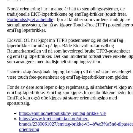
Norsk orientering har i mange år hatt to stemplingssystemer, de
tradisjonelle EKT-løperbrikkene og emiTag-brikker (touch free).
Forbundsstyret anbefalte
i fjor at klubber som vurderer innkjøp av
stemplingssystem, fra nå av kjøper Touch-Free (TFP) postenheter 
emiTag løperbrikker.
Eidsvoll OL har kjøpt inn TFP3-postenheter og en del emiTag-
løperbrikker for utlån på løp. Både Eidsvoll o-karusell og
Raumarkarusellen vil nå som hovedregel bruke TFP3-postenheter
og emiTag-løperbrikker. Det kan imidlertid fortsatt være enkelte lø
som arrangeres med tradisjonelt stemplingssystem.
I større o-løp (nasjonale løp og kretsløp) vil det nå som hovedregel
være touch free-postenheter og emiTag-løperbrikker som gjelder.
For de av dere som løper o-løp regelmessig, så anbefaler vi kjøp av
emiTag-løperbrikke. EmiTag kan kjøpes fra nettbutikkene nedenfor
EmiTag kan også ofte kjøpes på større orienteringsløp med
sportsutsalg.
https://emit.no/nettbutikk/ny-emitag-brikke-v3/
https://www.idrettsbutikken.no/other-
brands/2380061027/emitag-brikke-v3--b%c3%a5nd-tilpasset
orientering