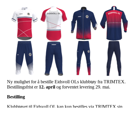
Ny mulighet for å bestille Eidsvoll OLs klubbtøy fra TRIMTEX.
Bestillingsfrist er
12. april
og forventet levering 29. mai.
Bestilling
Klubbtøyet til Eidsvoll OL kan kun bestilles via TRIMTEX sin
teamshop -
https://shop.trimtexcustom.no/
.
Dersom du tidligere har bestilt klubbtøy fra TRIMTEX, så logger 
inn med ditt eksisterende brukernavn og passord. Dersom du ikke