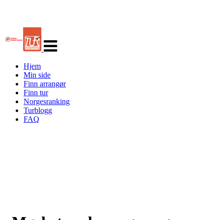
Veksle
navigasjon
Hjem
Min side
Finn arrangør
Finn tur
Norgesranking
Turblogg
FAQ