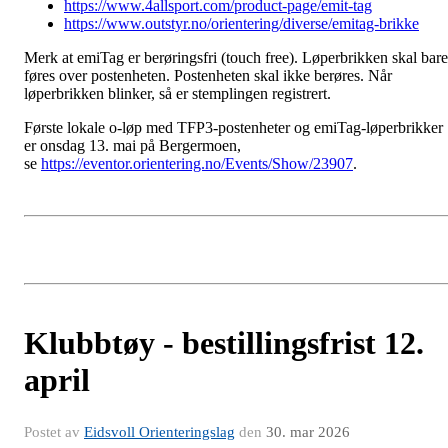
https://www.4allsport.com/product-page/emit-tag
https://www.outstyr.no/orientering/diverse/emitag-brikke
Merk at emiTag er berøringsfri (touch free). Løperbrikken skal bare
føres over postenheten. Postenheten skal ikke berøres. Når
løperbrikken blinker, så er stemplingen registrert.
Første lokale o-løp med TFP3-postenheter og emiTag-løperbrikker
er onsdag 13. mai på Bergermoen,
se
https://eventor.orientering.no/Events/Show/23907
.
Klubbtøy - bestillingsfrist 12.
april
Postet av
Eidsvoll Orienteringslag
den
30. mar 2026