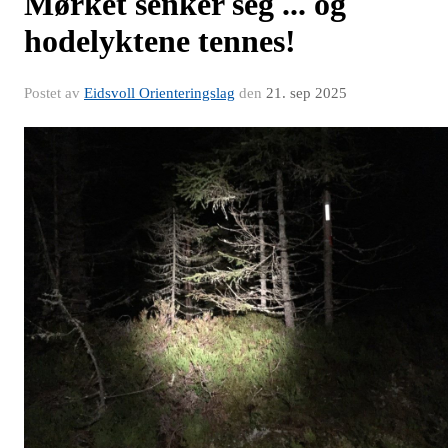
Mørket senker seg ... og
hodelyktene tennes!
Postet av
Eidsvoll Orienteringslag
den
21. sep 2025