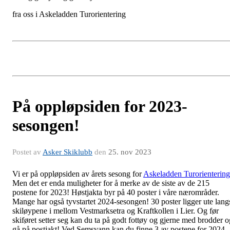
fra oss i Askeladden Turorientering
På oppløpsiden for 2023-
sesongen!
Postet av
Asker Skiklubb
den
25. nov 2023
Vi er på oppløpsiden av årets sesong for
Askeladden Turorientering
Men det er enda muligheter for å merke av de siste av de 215
postene for 2023! Høstjakta byr på 40 poster i våre nærområder.
Mange har også tyvstartet 2024-sesongen! 30 poster ligger ute lang
skiløypene i mellom Vestmarksetra og Kraftkollen i Lier. Og før
skiføret setter seg kan du ta på godt fottøy og gjerne med brodder o
gå på postjakt! Ved Semsvann kan du finne 3 av postene for 2024.