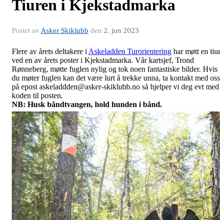
Tiuren i Kjekstadmarka
Postet av
Asker Skiklubb
den
2. jun 2023
Flere av årets deltakere i
Askeladden Turorientering
har møtt en tiu
ved en av årets poster i Kjekstadmarka. Vår kartsjef, Trond
Rønneberg, møtte fuglen nylig og tok noen fantastiske bilder. Hvis
du møter fuglen kan det være lurt å trekke unna, ta kontakt med oss
på epost askeladdden@asker-skiklubb.no så hjelper vi deg evt med
koden til posten.
NB: Husk båndtvangen, hold hunden i bånd.