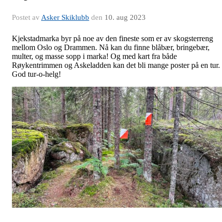
Postet av
Asker Skiklubb
den
10. aug 2023
Kjekstadmarka byr på noe av den fineste som er av skogsterreng
mellom Oslo og Drammen. Nå kan du finne blåbær, bringebær,
multer, og masse sopp i marka! Og med kart fra både
Røykentrimmen og Askeladden kan det bli mange poster på en tur.
God tur-o-helg!