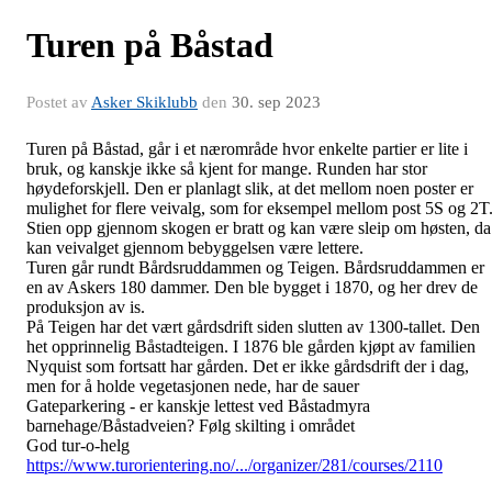
Turen på Båstad
Postet av
Asker Skiklubb
den
30. sep 2023
Turen på Båstad, går i et nærområde hvor enkelte partier er lite i
bruk, og kanskje ikke så kjent for mange. Runden har stor
høydeforskjell. Den er planlagt slik, at det mellom noen poster er
mulighet for flere veivalg, som for eksempel mellom post 5S og 2T
Stien opp gjennom skogen er bratt og kan være sleip om høsten, da
kan veivalget gjennom bebyggelsen være lettere.
Turen går rundt Bårdsruddammen og Teigen. Bårdsruddammen er
en av Askers 180 dammer. Den ble bygget i 1870,
og her drev de
produksjon av is.
På Teigen har det vært gårdsdrift siden slutten av 1300-tallet. Den
het opprinnelig Båstadteigen. I 1876 ble gården kjøpt av familien
Nyquist som fortsatt har gården. Det er ikke gårdsdrift der i dag,
men for å holde vegetasjonen nede, har de sauer
Gateparkering - er kanskje lettest ved Båstadmyra
barnehage/Båstadveien? Følg skilting i området
God tur-o-helg
https://www.turorientering.no/.../organizer/281/courses/2110