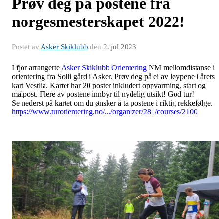
Prøv deg på postene fra
norgesmesterskapet 2022!
Postet av
Asker Skiklubb
den
2. jul 2023
I fjor arrangerte
Asker Skiklubb Orientering
NM mellomdistanse i
orientering fra Solli gård i Asker. Prøv deg på ei av løypene i årets
kart Vestlia. Kartet har 20 poster inkludert oppvarming, start og
målpost. Flere av postene innbyr til nydelig utsikt! God tur!
Se nederst på kartet om du ønsker å ta postene i riktig rekkefølge.
https://www.turorientering.no/.../organizer/281/courses/2100