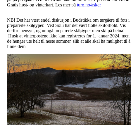
Gratis høst- og
vinterkart. Les mer på
turo.no/asker
NB! Det har vært endel diskusjon i Budstikka om turgåere til fots i
preparerte skiløyper. Ved Solli har det vært flotte skiforhold. Vis
derfor hensyn, og unngå preparerte skiløyper uten ski på beina!
Husk at vinterpostene ikke kan registreres før 1. januar 2024, men
de henger ute helt til neste sommer, slik at alle skal ha mulighet til å
finne dem.