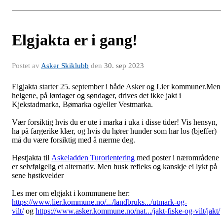
Elgjakta er i gang!
Postet av
Asker Skiklubb
den
30. sep 2023
Elgjakta starter 25. september i både Asker og Lier kommuner.Men
helgene, på lørdager og søndager, drives det ikke jakt i
Kjekstadmarka, Bømarka og/eller Vestmarka.
Vær forsiktig hvis du er ute i marka i uka i disse tider! Vis hensyn,
ha på fargerike klær, og hvis du hører hunder som har los (bjeffer)
må du være forsiktig med å nærme deg.
Høstjakta til
Askeladden Turorientering
med poster i nærområdene
er selvfølgelig et alternativ. Men husk refleks og kanskje ei lykt på
sene høstkvelder
Les mer om elgjakt i kommunene her:
https://www.lier.kommune.no/.../landbruks.../utmark-og-
vilt/
og
https://www.asker.kommune.no/nat.../jakt-fiske-og-vilt/jakt/