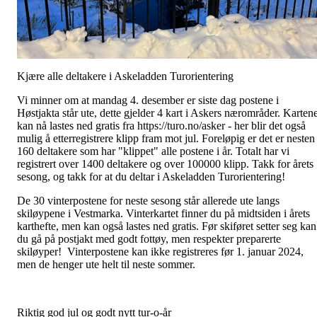
Kjære alle deltakere i Askeladden Turorientering
Vi minner om at mandag 4. desember er siste dag postene i
Høstjakta står ute, dette gjelder 4 kart i Askers nærområder. Karten
kan nå lastes ned gratis fra https://turo.no/asker - her blir det også
mulig å etterregistrere klipp fram mot jul. Foreløpig er det er nesten
160 deltakere som har "klippet" alle postene i år. Totalt har vi
registrert over 1400 deltakere og over 100000 klipp. Takk for årets
sesong, og takk for at du deltar i Askeladden Turorientering!
De 30 vinterpostene for neste sesong står allerede ute langs
skiløypene i Vestmarka. Vinterkartet finner du på midtsiden i årets
karthefte, men kan også lastes ned gratis. Før skiføret setter seg kan
du gå på postjakt med godt fottøy, men respekter preparerte
skiløyper! Vinterpostene kan ikke registreres før 1. januar 2024,
men de henger ute helt til neste sommer.
Riktig god jul og godt nytt tur-o-år