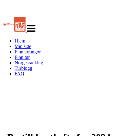
Veksle
navigasjon
Hjem
Min side
Finn arrangør
Finn tur
Norgesranking
Turblogg
FAQ