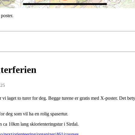
 poster.
nterferien
025
har vi laget to turer for deg. Begge turene er gratis med X-poster. Det be
or deg som vil ha en rolig spasertur.
n ca 10km lang skiorienteringstur i Sirdal.
no/next/orienteering/organizer/461/courses