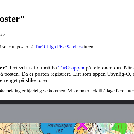
oster"
025
 sette ut poster på
TurO High Five Sandnes
turen.
ter
". Det vil si at du må ha
TurO-appen
på telefonen din. Når d
 på posten. Da er posten registrert. Litt som appen Usynlig-O,
errenget på slike turer.
tilbakemelding er hjertelig velkommen! Vi kommer nok til å lage flere tur