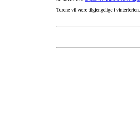
Turene vil være tilgjengelige i vinterferie
Turorientering.no er den offisielle portalen for
© 2022 — Norges Orienteringsforbund