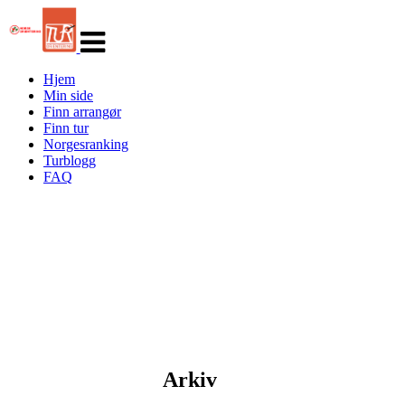
Veksle
navigasjon
Hjem
Min side
Finn arrangør
Finn tur
Norgesranking
Turblogg
FAQ
Arkiv