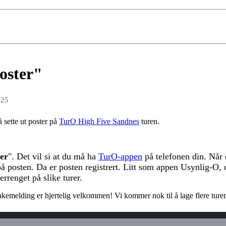
oster"
025
 sette ut poster på
TurO High Five Sandnes
turen.
ter
". Det vil si at du må ha
TurO-appen
på telefonen din. Når d
 på posten. Da er posten registrert. Litt som appen Usynlig-O,
errenget på slike turer.
tilbakemelding er hjertelig velkommen! Vi kommer nok til å lage flere tur