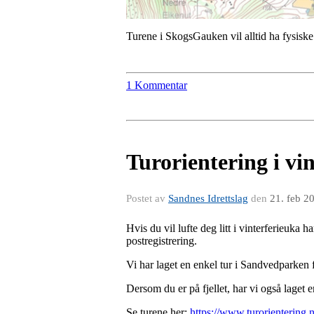
Turene i SkogsGauken vil alltid ha fysiske
1 Kommentar
Turorientering i vi
Postet av
Sandnes Idrettslag
den
21. feb 2
Hvis du vil lufte deg litt i vinterferieuka 
postregistrering.
Vi har laget en enkel tur i Sandvedparken f
Dersom du er på fjellet, har vi også laget e
Se turene her:
https://www.turorientering.