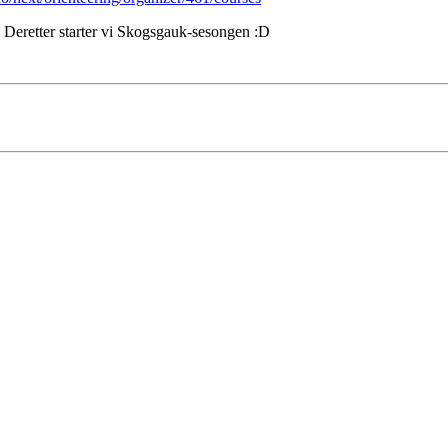
n. Deretter starter vi Skogsgauk-sesongen :D
 turorientering på nett fra Norges Orienteringsforb