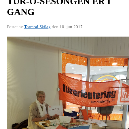
TUR-O-SESONGEN ER I
GANG
Postet av
Tormod Skilag
den
10. jun 2017