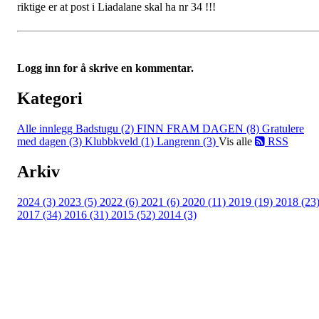
riktige er at post i Liadalane skal ha nr 34 !!!
Logg inn for å skrive en kommentar.
Kategori
Alle innlegg
Badstugu (2)
FINN FRAM DAGEN (8)
Gratulere
med dagen (3)
Klubbkveld (1)
Langrenn (3)
Vis alle
RSS
Arkiv
2024 (3)
2023 (5)
2022 (6)
2021 (6)
2020 (11)
2019 (19)
2018 (23
2017 (34)
2016 (31)
2015 (52)
2014 (3)