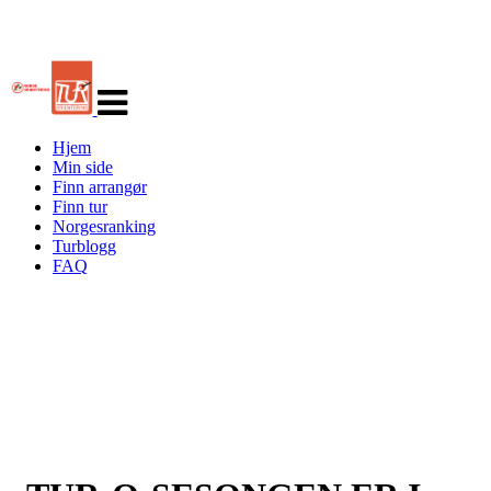
Veksle
navigasjon
Hjem
Min side
Finn arrangør
Finn tur
Norgesranking
Turblogg
FAQ