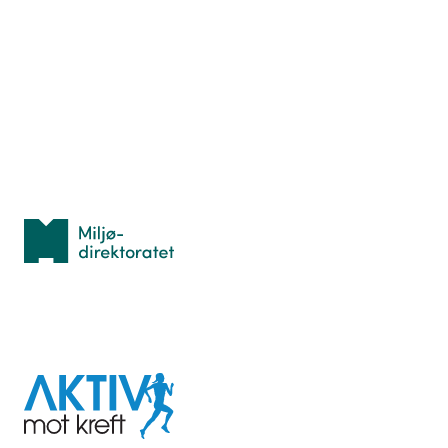
Nyttige ressurser
Hva er TurOrientering?
Lær orientering
Idrettsbutikken
Personvern
Med støtte fra
Miljødirektoratet
I samarbeid med
Aktiv
mot
kreft