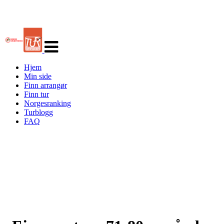
Veksle
navigasjon
Hjem
Min side
Finn arrangør
Finn tur
Norgesranking
Turblogg
FAQ