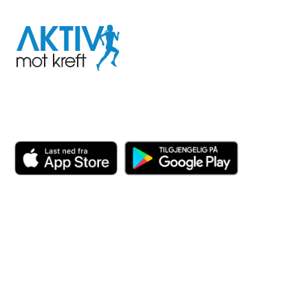
Aktiv
mot
kreft
Last ned appen her