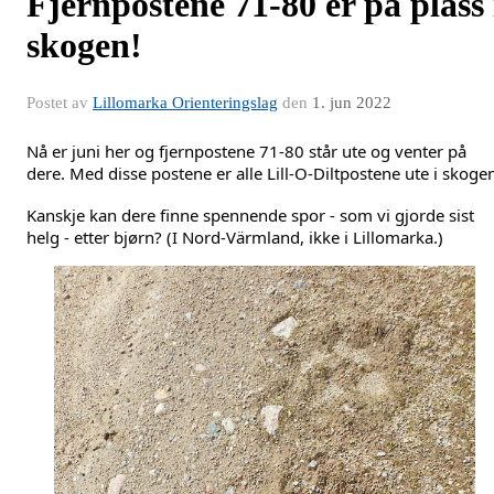
Fjernpostene 71-80 er på plass 
skogen!
Postet av
Lillomarka Orienteringslag
den
1. jun 2022
Nå er juni her og fjernpostene 71-80 står ute og venter på 
dere. Med disse postene er alle Lill-O-Diltpostene ute i skoge
Kanskje kan dere finne spennende spor - som vi gjorde sist 
helg - etter bjørn? (I Nord-Värmland, ikke i Lillomarka.)