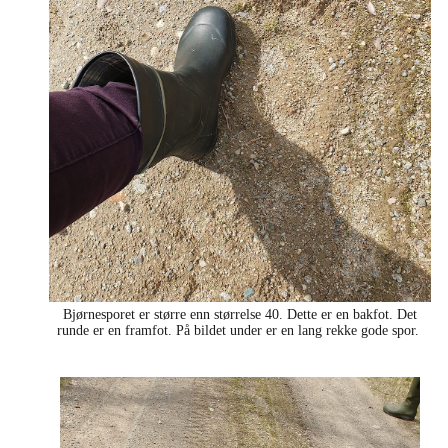
Bjørnesporet er større enn størrelse 40. Dette er en bakfot. Det
runde er en framfot. På bildet under er en lang rekke gode spor.