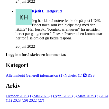
24 juni 2022
Kjetil L. Helgerud
Jeg har klart å notere feil kode på post LD69.
Er det noen som kan hjelpe meg med den
riktige? Har forsøkt "Kontakt arrangøren" fra nettsiden
her et par ganger uten å få svar. Prøver nå en kommentar
her for å se om det gir bedre respons.
20 juni 2022
Logg inn for å skrive en kommentar.
Kategori
Alle innlegg
Generell informasjon (1)
Nyheter (1)
RSS
Arkiv
Oktober 2025 (1)
Mai 2025 (1)
April 2025 (3)
Mars 2025 (3)
2024
(11)
2023 (29)
2022 (27)