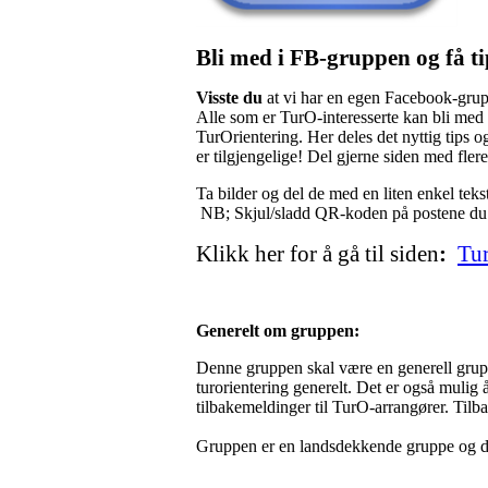
Bli med i FB-gruppen og få tip
Visste du
at vi har en egen Facebook-grupp
Alle som er TurO-interesserte kan bli med 
TurOrientering. Her deles det nyttig tips 
er tilgjengelige! Del gjerne siden med flere,
Ta bilder og del de med en liten enkel tek
NB; Skjul/sladd QR-koden på postene du t
Klikk her for å gå til siden
:
Tur
Generelt om gruppen:
Denne gruppen skal være en generell gruppe 
turorientering generelt. Det er også mulig 
tilbakemeldinger til TurO-arrangører. Tilba
Gruppen er en landsdekkende gruppe og det s