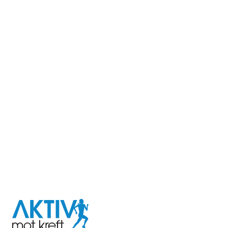
I samarbeid med
Aktiv
mot
kreft