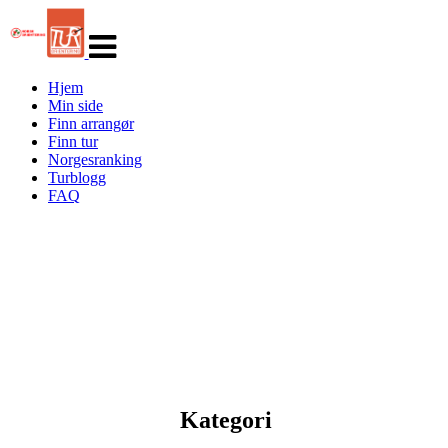
Veksle
navigasjon
Hjem
Min side
Finn arrangør
Finn tur
Norgesranking
Turblogg
FAQ
Kategori