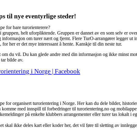
s til nye eventyrlige steder!
e for bare turorienterere?
i gruppen, helt uforpliktende. Gruppen er dannet av en som selv er over 
og informasjon om turer nært og fjernt. Flere TurO-arrangører legger u
 for her er det mye interessant å hente. Kanskje til din neste tur.
st om du vil. Du kan glede andre med din informasjon og ikke minst moti
ar bilde av.
orientering i Norge | Facebook
for organisert turorientering i Norge. Her kan du dele bilder, historier,
å komme med innspill til forbedringer til turorientering.no og mobilappe
kemeldinger på enkelte klubbers arrangementer eller turer tas lokalt i eg
kal ikke deles kart eller koder her, det vil føre til sletting av innlegg