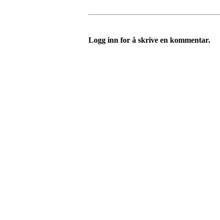
Logg inn for å skrive en kommentar.
Turorientering.no er den offisielle portalen for
© 2022 — Norges Orienteringsforbund
Info