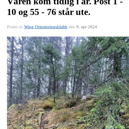
Våren kom tidlig i år. Post 1 -
10 og 55 - 76 står ute.
Postet av
Wing Orienteringsklubb
den
9. apr 2024