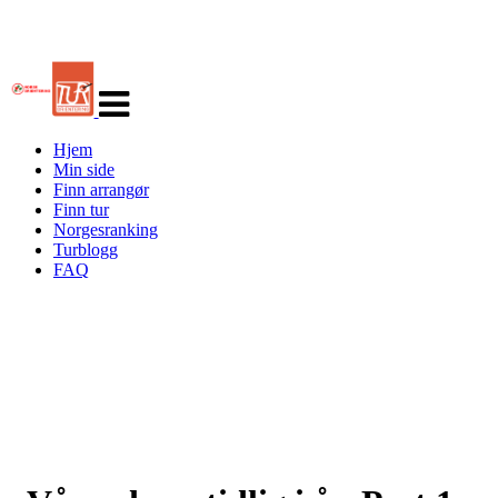
Veksle
navigasjon
Hjem
Min side
Finn arrangør
Finn tur
Norgesranking
Turblogg
FAQ