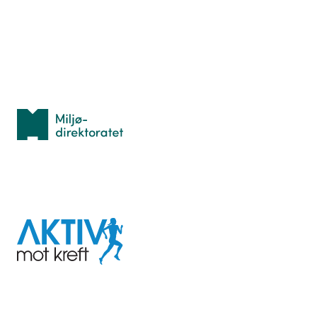
Idrettsbutikken
Personvern
Med støtte fra
Miljødirektoratet
I samarbeid med
Aktiv
mot
kreft
Last ned appen her