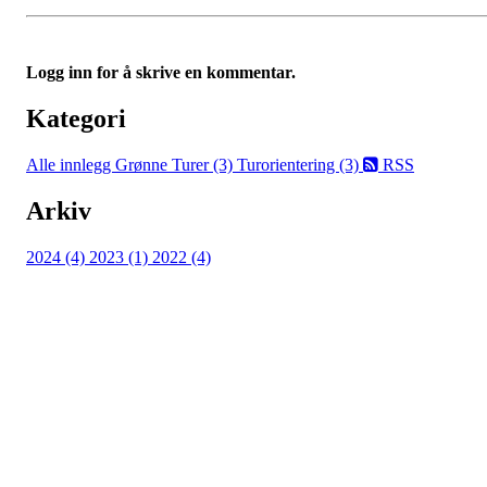
Logg inn for å skrive en kommentar.
Kategori
Alle innlegg
Grønne Turer (3)
Turorientering (3)
RSS
Arkiv
2024 (4)
2023 (1)
2022 (4)
Turorientering.no er den offisielle portalen for
turorientering på nett fra Norges