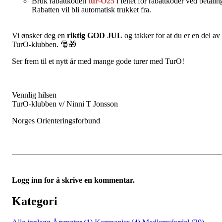
Bruk rabattkoden
tur-O25
i feltet for rabattkoder ved betalin
Rabatten vil bli automatisk trukket fra.
Vi ønsker deg en
riktig GOD JUL
og takker for at du er en del av
TurO-klubben. 🎅🎁
Ser frem til et nytt år med mange gode turer med TurO!
Vennlig hilsen
TurO-klubben v/ Ninni T Jonsson
Norges Orienteringsforbund
Logg inn for å skrive en kommentar.
Kategori