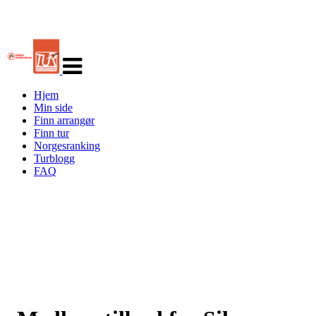
Veksle
navigasjon
Hjem
Min side
Finn arrangør
Finn tur
Norgesranking
Turblogg
FAQ