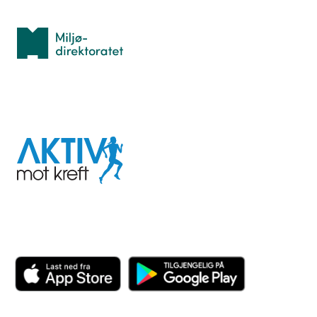
Med støtte fra
Miljødirektoratet
I samarbeid med
Aktiv
mot
kreft
Last ned appen her