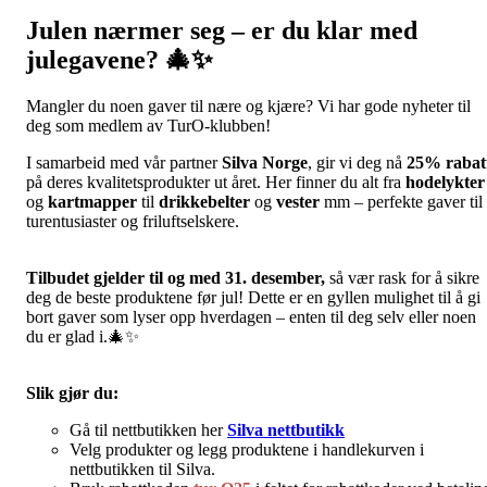
Julen nærmer seg – er du klar med
julegavene?
🎄✨
Mangler du noen gaver til nære og kjære? Vi har gode nyheter til
deg som medlem av TurO-klubben!
I samarbeid med vår partner
Silva Norge
, gir vi deg nå
25
% rabat
på deres kvalitetsprodukter ut året. Her finner du alt fra
hodelykter
og
kartmapper
til
drikkebelter
og
vester
mm – perfekte gaver til
turentusiaster og friluftselskere.
Tilbudet gjelder til og med 31. desember,
så vær rask for å sikre
deg de beste produktene før jul! Dette er en gyllen mulighet til å gi
bort gaver som lyser opp hverdagen – enten til deg selv eller noen
du er glad i.🎄✨
Slik gjør du:
Gå til nettbutikken her
Silva nettbutikk
Velg produkter og legg produktene i handlekurven i
nettbutikken til Silva.