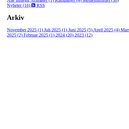
Alle innlegg
Årsmøter (1)
Kampanjer (4)
Medlemsfordel (30)
Nyheter (16)
RSS
Arkiv
November 2025 (1)
Juli 2025 (1)
Juni 2025 (5)
April 2025 (4)
Mar
2025 (2)
Februar 2025 (1)
2024 (20)
2023 (12)
Turorientering.no er den offisielle portalen for
turorientering på nett fra Norges
Orienteringsforbund.