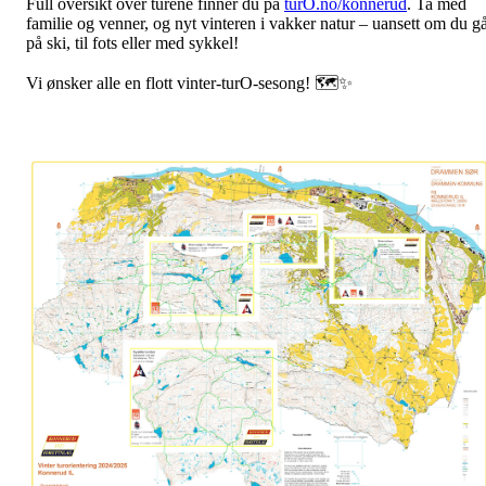
Full oversikt over turene finner du på
turO.no/konnerud
. Ta med
familie og venner, og nyt vinteren i vakker natur – uansett om du g
på ski, til fots eller med sykkel!
Vi ønsker alle en flott vinter-turO-sesong! 🗺️✨