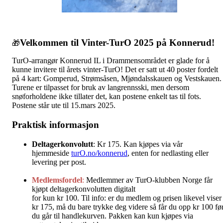
Velkommen til Vinter-TurO 2025 på Konnerud!
🎁
TurO-arrangør Konnerud IL i Drammensområdet er glade for å
kunne invitere til årets vinter-TurO! Det er satt ut 40 poster fordelt
på 4 kart: Gomperud, Strømsåsen, Mjøndalsskauen og Vestskauen.
Turene er tilpasset for bruk av langrennsski, men dersom
snøforholdene ikke tillater det, kan postene enkelt tas til fots.
Postene står ute til 15.mars 2025.
Praktisk informasjon
Deltagerkonvolutt
: Kr 175. Kan kjøpes via vår
hjemmeside
turO.no/konnerud
, enten for nedlasting eller
levering per post.
Medlemsfordel
:
Medlemmer av TurO-klubben Norge får
kjøpt deltagerkonvolutten digitalt
for kun kr 100. Til info: er du medlem og prisen likevel viser
kr 175, må du bare trykke deg videre så får du opp kr 100 fø
du går til handlekurven. Pakken kan kun kjøpes via