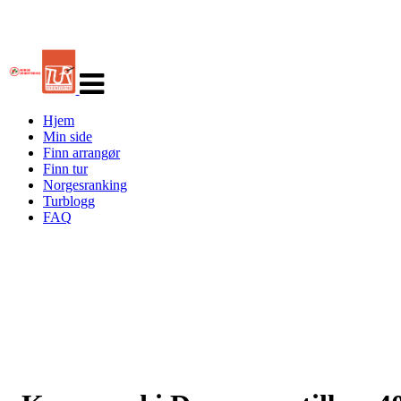
Veksle
navigasjon
Hjem
Min side
Finn arrangør
Finn tur
Norgesranking
Turblogg
FAQ