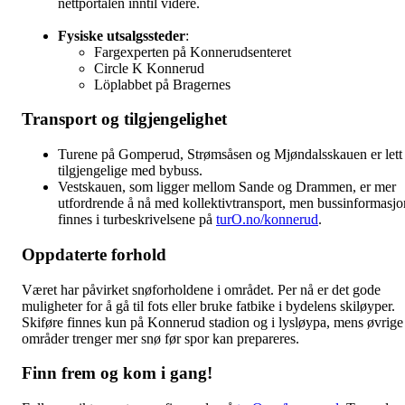
nettportalen inntil videre.
Fysiske utsalgssteder
:
Fargexperten på Konnerudsenteret
Circle K Konnerud
Löplabbet på Bragernes
Transport og tilgjengelighet
Turene på Gomperud, Strømsåsen og Mjøndalsskauen er lett
tilgjengelige med bybuss.
Vestskauen, som ligger mellom Sande og Drammen, er mer
utfordrende å nå med kollektivtransport, men bussinformasjo
finnes i turbeskrivelsene på
turO.no/konnerud
.
Oppdaterte forhold
Været har påvirket snøforholdene i området. Per nå er det gode
muligheter for å gå til fots eller bruke fatbike i bydelens skiløyper.
Skiføre finnes kun på Konnerud stadion og i lysløypa, mens øvrige
områder trenger mer snø før spor kan prepareres.
Finn frem og kom i gang!