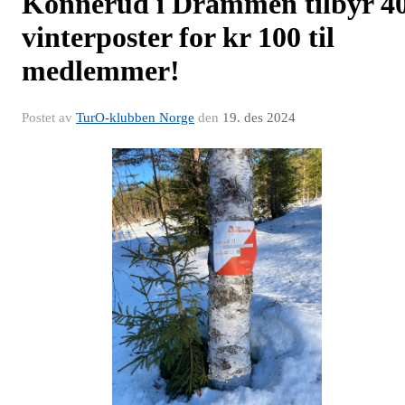
Konnerud i Drammen tilbyr 4
vinterposter for kr 100 til
medlemmer!
Postet av
TurO-klubben Norge
den
19. des 2024