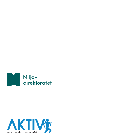
Nyttige ressurser
Hva er TurOrientering?
Lær orientering
Idrettsbutikken
Personvern
Med støtte fra
Miljødirektoratet
I samarbeid med
Aktiv
mot
kreft