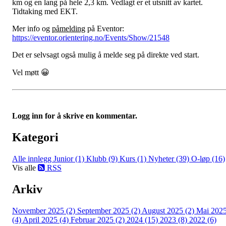
km og en lang på hele 2,3 km. Vedlagt er et utsnitt av kartet.
Tidtaking med EKT.
Mer info og
påmelding
på Eventor:
https://eventor.orientering.no/Events/Show/21548
Det er selvsagt også mulig å melde seg på direkte ved start.
Vel møtt 😀
Logg inn for å skrive en kommentar.
Kategori
Alle innlegg
Junior (1)
Klubb (9)
Kurs (1)
Nyheter (39)
O-løp (16)
Vis alle
RSS
Arkiv
November 2025 (2)
September 2025 (2)
August 2025 (2)
Mai 202
(4)
April 2025 (4)
Februar 2025 (2)
2024 (15)
2023 (8)
2022 (6)