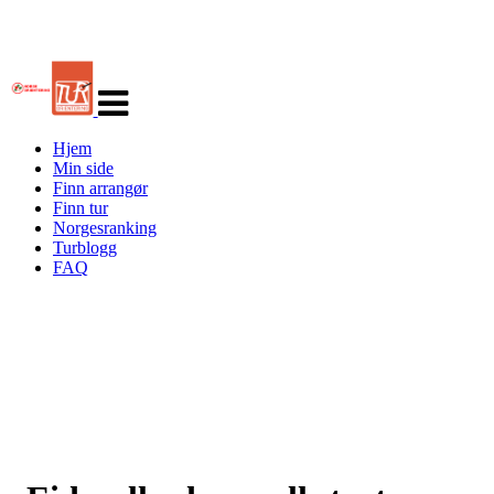
Veksle
navigasjon
Hjem
Min side
Finn arrangør
Finn tur
Norgesranking
Turblogg
FAQ