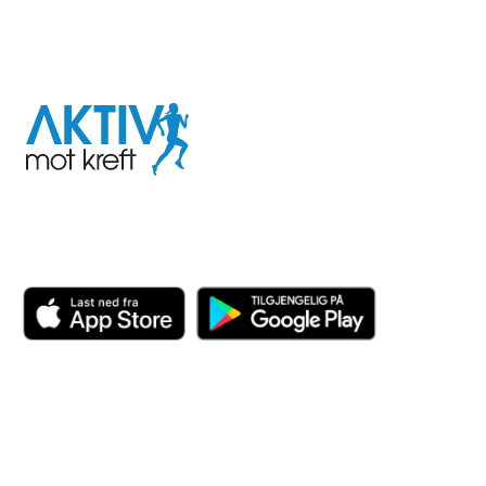
I samarbeid med
Aktiv
mot
kreft
Last ned appen her