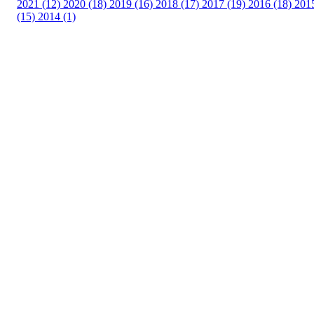
2021 (12)
2020 (18)
2019 (16)
2018 (17)
2017 (19)
2016 (18)
201
(15)
2014 (1)
Turorientering.no er den offisielle portalen for
turorientering på nett fra Norges
Orienteringsforbund.
© 2022 — Norges Orienteringsforbund
Info