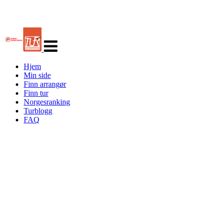
Veksle
navigasjon
Hjem
Min side
Finn arrangør
Finn tur
Norgesranking
Turblogg
FAQ