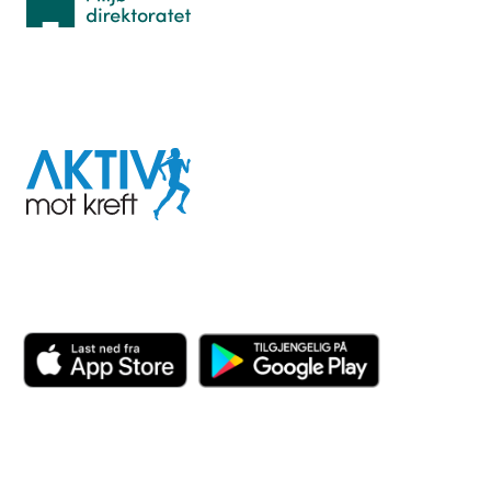
I samarbeid med
Aktiv
mot
kreft
Last ned appen her