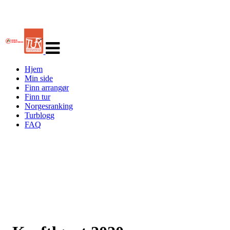
Veksle
navigasjon
Hjem
Min side
Finn arrangør
Finn tur
Norgesranking
Turblogg
FAQ