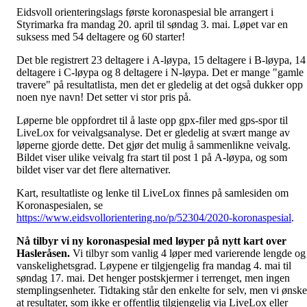
Eidsvoll orienteringslags første koronaspesial ble arrangert i
Styrimarka fra mandag 20. april til søndag 3. mai. Løpet var en
suksess med 54 deltagere og 60 starter!
Det ble registrert 23 deltagere i A-løypa, 15 deltagere i B-løypa, 14
deltagere i C-løypa og 8 deltagere i N-løypa. Det er mange "gamle
travere" på resultatlista, men det er gledelig at det også dukker opp
noen nye navn! Det setter vi stor pris på.
Løperne ble oppfordret til å laste opp gpx-filer med gps-spor til
LiveLox for veivalgsanalyse. Det er gledelig at svært mange av
løperne gjorde dette. Det gjør det mulig å sammenlikne veivalg.
Bildet viser ulike veivalg fra start til post 1 på A-løypa, og som
bildet viser var det flere alternativer.
Kart, resultatliste og lenke til LiveLox finnes på samlesiden om
Koronaspesialen, se
https://www.eidsvollorientering.no/p/52304/2020-koronaspesial
.
Nå tilbyr vi ny koronaspesial med løyper på nytt kart over
Hasleråsen.
Vi tilbyr som vanlig 4 løper med varierende lengde og
vanskelighetsgrad. Løypene er tilgjengelig fra mandag 4. mai til
søndag 17. mai. Det henger postskjermer i terrenget, men ingen
stemplingsenheter. Tidtaking står den enkelte for selv, men vi ønske
at resultater, som ikke er offentlig tilgjengelig via LiveLox eller