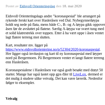
Postet av
Eidsvoll Orienteringslag
den
18. mai 2020
Eidsvoll Orienteringslags andre "koronaspesial" ble arrangert på
rykende ferskt kart over Hasleråsen ved Dal. Nybegynnerløypa
holdt seg nede på flata, mens både C-, B- og A-løypa gikk oppover
åsen før de avsluttet på flatene. Særlig A-løypa var svært tung med
et solid klatrestrekk over toppen. Etter å ha vært oppe i åsen ventet
lagt flatere terreng mot slutten.
Kart, resultater mv. ligger på
https://www.eidsvollorientering.no/p/52304/2020-koronaspesial
.
Her ligger også invitasjon og kart til ny koronaspesial med løyper
nord på Bergermoen. På Bergermoen venter et langt flatere terreng
enn Hasleråsen.
Koronaspesialene i Hasleråsen var også godt besøkt med drøyt 50
starter. Mange har også lastet opp gpx-filer til
LiveLox
, dermed er
det mulig å studere ulike veivalg. Det kan være lærerik. Nedenfor
følger to eksempler.
Veivalg