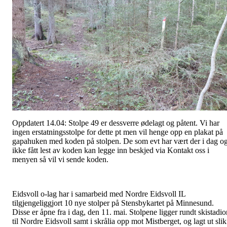
Oppdatert 14.04: Stolpe 49 er dessverre ødelagt og påtent. Vi har
ingen erstatningsstolpe for dette pt men vil henge opp en plakat på
gapahuken med koden på stolpen. De som evt har vært der i dag o
ikke fått lest av koden kan legge inn beskjed via Kontakt oss i
menyen så vil vi sende koden.
Eidsvoll o-lag har i samarbeid med Nordre Eidsvoll IL
tilgjengeliggjort 10 nye stolper på Stensbykartet på Minnesund.
Disse er åpne fra i dag, den 11. mai. Stolpene ligger rundt skistadio
til Nordre Eidsvoll samt i skrålia opp mot Mistberget, og lagt ut slik