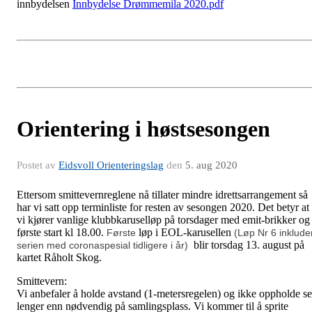
innbydelsen
Innbydelse Drømmemila 2020.pdf
Orientering i høstsesongen
Postet av
Eidsvoll Orienteringslag
den
5. aug 2020
Ettersom smittevernreglene nå tillater mindre idrettsarrangement så
har vi satt opp terminliste for resten av sesongen 2020. Det betyr at
vi kjører vanlige klubbkaruselløp på torsdager med emit-brikker og
første start kl 18.00.
løp i EOL-karusellen
Første
(Løp Nr 6 inklude
blir torsdag 13. august på
serien med coronaspesial tidligere i år)
kartet Råholt Skog.
Smittevern:
Vi anbefaler å holde avstand (1-metersregelen) og ikke oppholde s
lenger enn nødvendig på samlingsplass. Vi kommer til å sprite