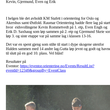
Kevin, Gjermund, Even og Erik
I helgen ble det avholdt KM Stafett i orientering for Oslo og
Akershus samt Østfold. Raumar Orientering hadde flere lag på start
hvor eidsvollingene Kevin Rommetvedt på 1. etp, Even Engh og
Erik D. Saxhaug som løp sammen på 2. etp og Gjermund Skeie s
løp 3. og siste etappe var på samme lag i klassen 13-16.
Det var en spent gjeng som stilte til start i dype skogene utenfor
Halden sammen med 14 andre lag.Gutta løp jevnt og godt og havn
til slutt på en god 10. plass. Vel blåst!
Resultater på
Eventor:
https://eventor.orientering.no/Events/ResultList?
eventId=12349&groupBy=EventClass