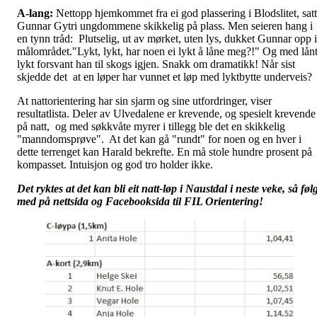
A-lang:
Nettopp hjemkommet fra ei god plassering i Blodslitet, sat
Gunnar Gytri ungdommene skikkelig på plass. Men seieren hang i
en tynn tråd: Plutselig, ut av mørket, uten lys, dukket Gunnar opp i
målområdet."Lykt, lykt, har noen ei lykt å låne meg?!" Og med lån
lykt forsvant han til skogs igjen. Snakk om dramatikk! Når sist
skjedde det at en løper har vunnet et løp med lyktbytte underveis?
At nattorientering har sin sjarm og sine utfordringer, viser
resultatlista. Deler av Ulvedalene er krevende, og spesielt krevende
på natt, og med søkkvåte myrer i tillegg ble det en skikkelig
"manndomsprøve". At det kan gå "rundt" for noen og en hver i
dette terrenget kan Harald bekrefte. En må stole hundre prosent på
kompasset. Intuisjon og god tro holder ikke.
Det ryktes at det kan bli eit natt-løp i Naustdal i neste veke, så føl
med på nettsida og Facebooksida til FIL Orientering!