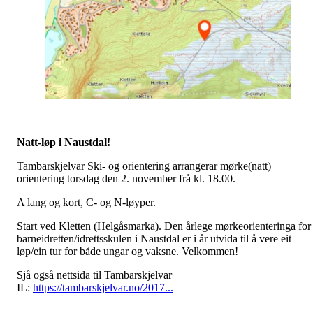
Natt-løp i Naustdal!
Tambarskjelvar Ski- og orientering arrangerar mø
rke(natt)
orientering torsdag den 2. november frå kl. 18.00.
A lang og kort, C- og N-løyper.
Start ved Kletten (Helgåsmarka). Den årlege mørkeorienteringa for
barneidretten/idrettsskulen i Naustdal er i år utvida til å vere eit
løp/ein tur for både ungar og vaksne. Velkommen!
Sjå også nettsida til Tambarskjelvar
IL:
https://tambarskjelvar.no/2017...