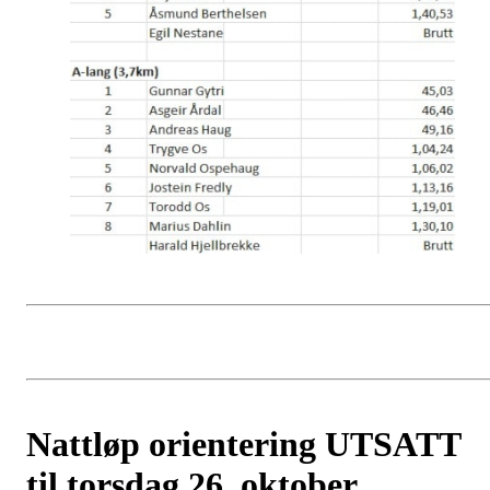
Nattløp orientering UTSATT
til torsdag 26. oktober