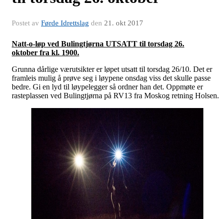
Postet av
Førde Idrettslag
den
21. okt 2017
Natt-o-løp ved Bulingtjørna UTSATT til torsdag 26.
oktober fra kl. 1900.
Grunna dårlige værutsikter er løpet utsatt til torsdag 26/10. Det er
framleis mulig å prøve seg i løypene onsdag viss det skulle passe
bedre. Gi en lyd til løypelegger så ordner han det. Oppmøte er
rasteplassen ved Bulingtjørna på RV13 fra Moskog retning Holsen.