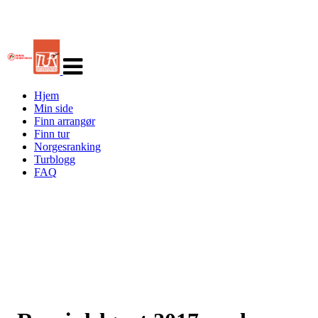
Veksle
navigasjon
Hjem
Min side
Finn arrangør
Finn tur
Norgesranking
Turblogg
FAQ