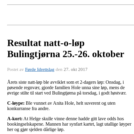
Resultat natt-o-løp
Bulingtjørna 25.-26. oktober
Postet av
Førde Idrettslag
den
27. okt 2017
Årets siste natt-løp ble avviklet som et 2-dagers løp: Onsdag, i
pøsende regnvær, gjorde familien Hole unna sine løp, mens de
øvrige stilte til start ved Bulingtjørna på torsdag, i godt høstvær.
C-løype:
Ble vunnet av Anita Hole, helt suverent og uten
konkurranse fra andre.
A-kort:
At Helge skulle vinne denne hadde gitt lave odds hos
bookingselskapene. Mannen har synfart kartet, lagt utallige løyper
her og gjør sjelden dårlige løp.