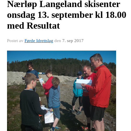
Nærløp Langeland skisenter
onsdag 13. september kl 18.00
med Resultat
Postet av
Førde Idrettslag
den
7. sep 2017