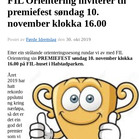
FIL Orientering inviterer til
premiefest søndag 10.
november klokka 16.00
Postet av
Førde Idrettslag
den
30. okt 2019
Etter ein strålande orienteringssesong rundar vi av med FIL
Orientering sin
PREMIEFEST søndag 10. november klokka
16.00 på FIL-huset i Hafstadparken.
Året
2019 har
hatt
rekordo
ppslutni
ng kring
nærløpa,
så det er
det ein
god del
premier
som vi