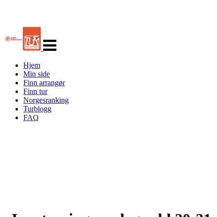
Veksle
navigasjon
Hjem
Min side
Finn arrangør
Finn tur
Norgesranking
Turblogg
FAQ