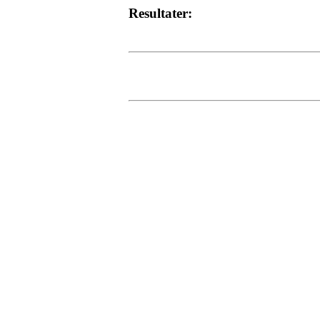
Resultater:
Turorientering.no er den offisielle portalen for
© 2022 — Norges Orienteringsforbund