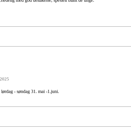
 Gledelig med god deltakelse, spesielt blant de unge.
 2025
 lørdag - søndag 31. mai -1.juni.