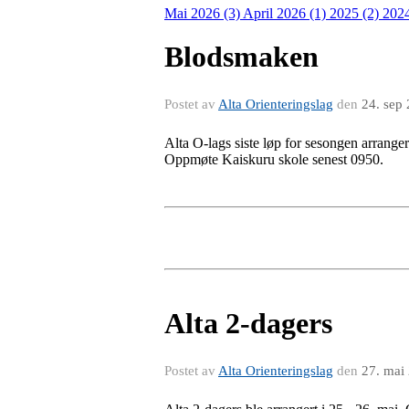
Mai 2026 (3)
April 2026 (1)
2025 (2)
2024
Blodsmaken
Postet av
Alta Orienteringslag
den
24. sep
Alta O-lags siste løp for sesongen arrangere
Oppmøte Kaiskuru skole senest 0950.
Alta 2-dagers
Postet av
Alta Orienteringslag
den
27. mai