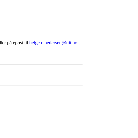
ler på epost til
helge.c.pedersen@uit.no
.