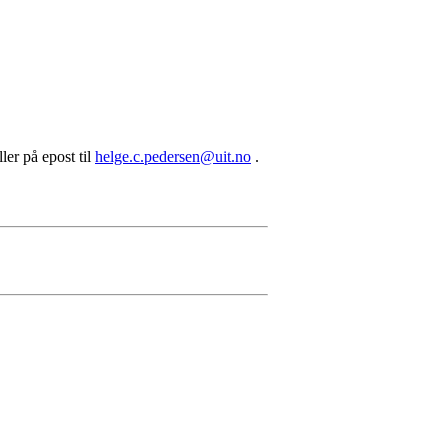
ler på epost til
helge.c.pedersen@uit.no
.