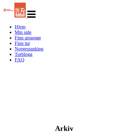
Veksle
navigasjon
Hjem
Min side
Finn arrangør
Finn tur
Norgesranking
Turblogg
FAQ
Arkiv