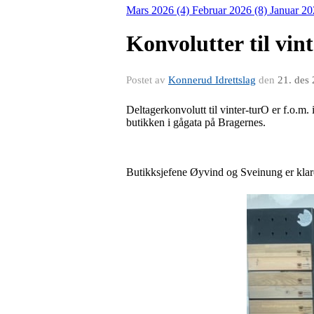
Mars 2026 (4)
Februar 2026 (8)
Januar 20
Konvolutter til vint
Postet av
Konnerud Idrettslag
den
21. des
Deltagerkonvolutt til vinter-turO er f.o.m
butikken i gågata på Bragernes.
Butikksjefene Øyvind og Sveinung er klar