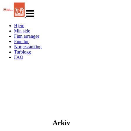
Veksle
navigasjon
Hjem
Min side
Finn arrangør
Finn tur
Norgesranking
Turblogg
FAQ
Arkiv