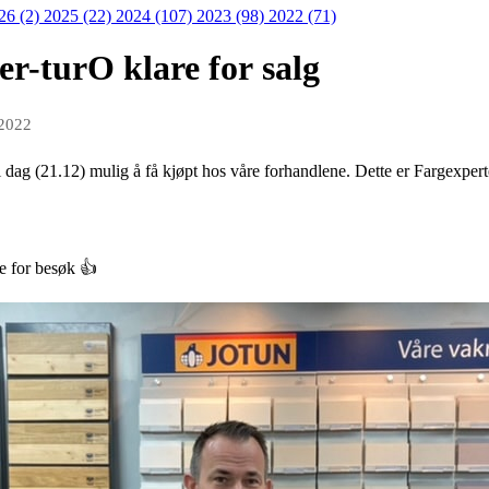
26 (2)
2025 (22)
2024 (107)
2023 (98)
2022 (71)
er-turO klare for salg
 2022
. i dag (21.12) mulig å få kjøpt hos våre forhandlene. Dette er Fargex
e for besøk 👍