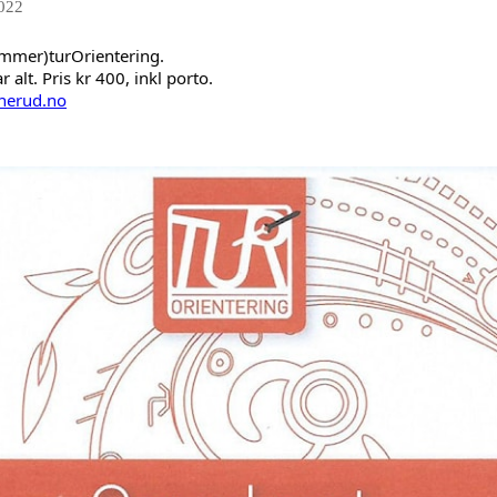
2022
ommer)turOrientering.
 alt. Pris kr 400, inkl porto.
nerud.no