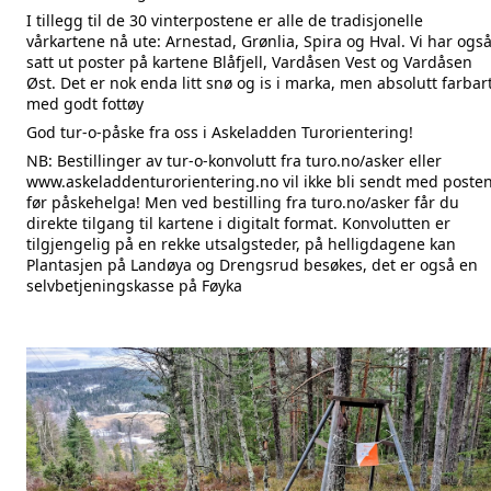
I tillegg til de 30 vinterpostene er alle de tradisjonelle 
vårkartene nå ute: Arnestad, Grønlia, Spira og Hval. Vi har også
satt ut poster på kartene Blåfjell, Vardåsen Vest og Vardåsen 
Øst. Det er nok enda litt snø og is i marka, men absolutt farbart
med godt fottøy
God tur-o-påske fra oss i 
Askeladden Turorientering
!
NB: Bestillinger av tur-o-konvolutt fra 
turo.no/asker
 eller 
www.askeladdenturorientering.no
 vil ikke bli sendt med posten
før påskehelga! Men ved bestilling fra 
turo.no/asker
 får du 
direkte tilgang til kartene i digitalt format. Konvolutten er 
tilgjengelig på en rekke utsalgsteder, på helligdagene kan 
Plantasjen på Landøya og Drengsrud besøkes, det er også en 
selvbetjeningskasse på Føyka