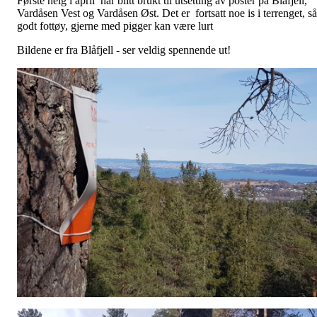
Første helg i april har blitt brukt til utsetting av poster på Blåfjell,
Vardåsen Vest og Vardåsen Øst. Det er fortsatt noe is i terrenget, så
godt fottøy, gjerne med pigger kan være lurt
Bildene er fra Blåfjell - ser veldig spennende ut!