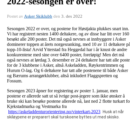
2022-sesongen er over!
Postet av
Asker Skiklubb
den
3. des 2022
Sesongen 2022 er over, og postene for Høstjakta plukkes snart inn.
Vi har registrert nesten 1400 deltakere, og av disse har litt over 160
besøkt alle 200 poster. Det må også nevnes at innbyggere i Asker
dominerer toppen at årets norgesranking, med 10 av 11 deltakere p
topp-10-lista! Arvid Ytterstad fra Heggedal har i år knust de andre
konkurentene med sine over 6400 poster, foreløpig! Men det må
også nevnes at lørdag 3. desember er 24 deltakere har tatt alle poste
for de 3 klubbene i Asker, altså Askeladden, Røykentrimmen og
Hurum O-lag. Og 6 deltakere har tatt alle postenene til både Asker
og Bærums arrangørklubber, altså inkludert Flaggspretten og
Fossum.
Sesongen 2023 åpner for registering av poster 1. januar, men
postene er allerede satt ut så ivrige post-jegere som ikke ønsker å
bruke ski kan besøke postene allerede nå, last ned 2 flotte turkart fo
Kjekstadmarka og Vestmarka fra
https://askeladdenturorientering.no/vinterkart-2023
Husk at når
skiløypene er preparert skal turskoene byttes ut med skisko.