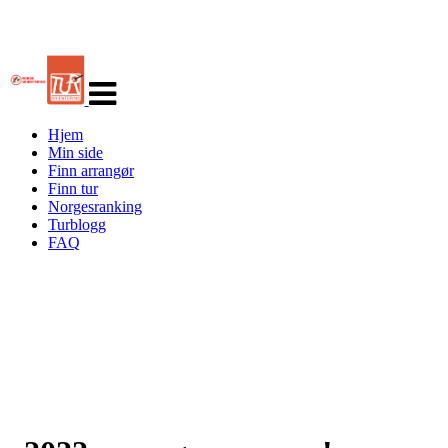
Veksle
navigasjon
Hjem
Min side
Finn arrangør
Finn tur
Norgesranking
Turblogg
FAQ