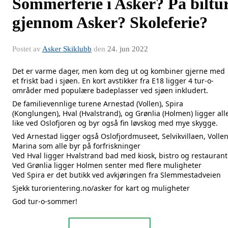
Sommerferie i Asker? På biltu
gjennom Asker? Skoleferie?
Postet av
Asker Skiklubb
den
24. jun 2022
Det er varme dager, men kom deg ut og kombiner gjerne med 
et friskt bad i sjøen. En kort avstikker fra E18 ligger 4 tur-o-
områder med populære badeplasser ved sjøen inkludert. 
De familievennlige turene Arnestad (Vollen), Spira 
(Konglungen), Hval (Hvalstrand), og Grønlia (Holmen) ligger alle
like ved Oslofjoren og byr også fin løvskog med mye skygge.
Ved Arnestad ligger også Oslofjordmuseet, Selvikvillaen, Vollen
Marina som alle byr på forfriskninger
Ved Hval ligger Hvalstrand bad med kiosk, bistro og restaurant
Ved Grønlia ligger Holmen senter med flere muligheter
Ved Spira er det butikk ved avkjøringen fra Slemmestadveien
Sjekk 
turorientering.no/asker
 for kart og muligheter
God tur-o-sommer!