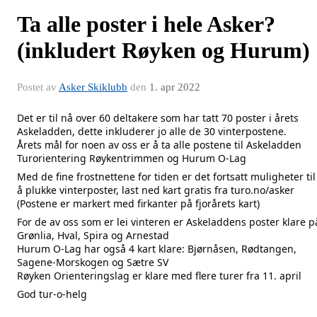
Ta alle poster i hele Asker?
(inkludert Røyken og Hurum)
Postet av
Asker Skiklubb
den
1. apr 2022
Det er til nå over 60 deltakere som har tatt 70 poster i årets 
Askeladden, dette inkluderer jo alle de 30 vinterpostene.
Årets mål for noen av oss er å ta alle postene til 
Askeladden 
Turorientering
Røykentrimmen
 og 
Hurum O-Lag
Med de fine frostnettene for tiden er det fortsatt muligheter til 
å plukke vinterposter, last ned kart gratis fra 
turo.no/asker
(Postene er markert med firkanter på fjorårets kart)
For de av oss som er lei vinteren er Askeladdens poster klare på
Grønlia, Hval, Spira og Arnestad
Hurum O-Lag
 har også 4 kart klare: Bjørnåsen, Rødtangen, 
Sagene-Morskogen og Sætre SV
Røyken Orienteringslag
 er klare med flere turer fra 11. april
God tur-o-helg