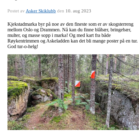
Postet av
Asker Skiklubb
den
10. aug 2023
Kjekstadmarka byr på noe av den fineste som er av skogsterreng
mellom Oslo og Drammen. Nå kan du finne blåbær, bringebær,
multer, og masse sopp i marka! Og med kart fra både
Røykentrimmen og Askeladden kan det bli mange poster på en tur.
God tur-o-helg!