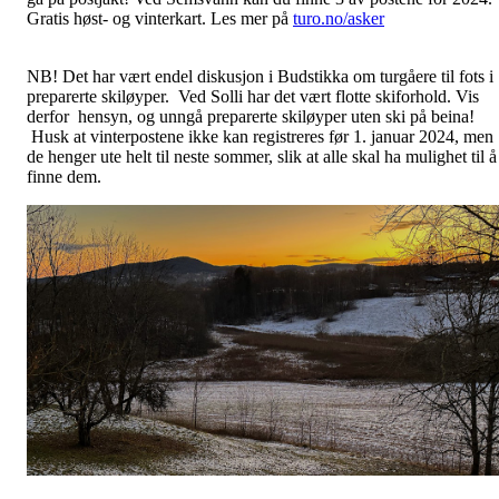
Gratis høst- og
vinterkart. Les mer på
turo.no/asker
NB! Det har vært endel diskusjon i Budstikka om turgåere til fots i
preparerte skiløyper. Ved Solli har det vært flotte skiforhold. Vis
derfor hensyn, og unngå preparerte skiløyper uten ski på beina!
Husk at vinterpostene ikke kan registreres før 1. januar 2024, men
de henger ute helt til neste sommer, slik at alle skal ha mulighet til å
finne dem.