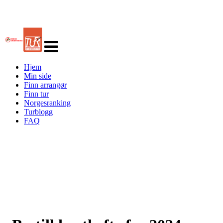
Veksle
navigasjon
Hjem
Min side
Finn arrangør
Finn tur
Norgesranking
Turblogg
FAQ