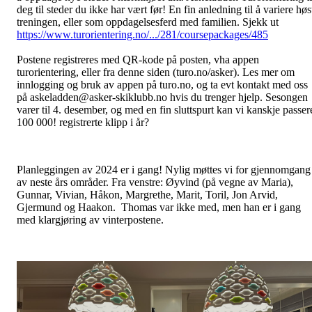
deg til steder du ikke har vært før! En fin anledning til å variere høs
treningen, eller som oppdagelsesferd med familien. Sjekk ut
https://www.turorientering.no/.../281/coursepackages/485
Postene registreres med QR-kode på posten, vha appen
turorientering, eller fra denne siden (turo.no/asker). Les mer om
innlogging og bruk av appen på turo.no, og ta evt kontakt med oss
på askeladden@asker-skiklubb.no hvis du trenger hjelp. Sesongen
varer til 4. desember, og med en fin sluttspurt kan vi kanskje passer
100 000! registrerte klipp i år?
Planleggingen av 2024 er i gang! Nylig møttes vi for gjennomgang
av neste års områder. Fra venstre: Øyvind (på vegne av Maria),
Gunnar, Vivian, Håkon, Margrethe, Marit, Toril, Jon Arvid,
Gjermund og Haakon. Thomas var ikke med, men han er i gang
med klargjøring av vinterpostene.