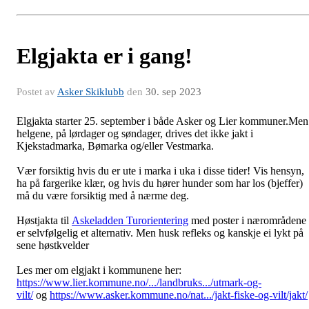
Elgjakta er i gang!
Postet av
Asker Skiklubb
den
30. sep 2023
Elgjakta starter 25. september i både Asker og Lier kommuner.Men
helgene, på lørdager og søndager, drives det ikke jakt i
Kjekstadmarka, Bømarka og/eller Vestmarka.
Vær forsiktig hvis du er ute i marka i uka i disse tider! Vis hensyn,
ha på fargerike klær, og hvis du hører hunder som har los (bjeffer)
må du være forsiktig med å nærme deg.
Høstjakta til
Askeladden Turorientering
med poster i nærområdene
er selvfølgelig et alternativ. Men husk refleks og kanskje ei lykt på
sene høstkvelder
Les mer om elgjakt i kommunene her:
https://www.lier.kommune.no/.../landbruks.../utmark-og-
vilt/
og
https://www.asker.kommune.no/nat.../jakt-fiske-og-vilt/jakt/