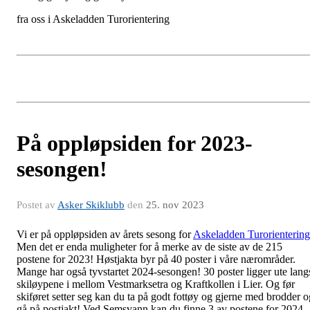
fra oss i Askeladden Turorientering
På oppløpsiden for 2023-
sesongen!
Postet av
Asker Skiklubb
den
25. nov 2023
Vi er på oppløpsiden av årets sesong for
Askeladden Turorientering
Men det er enda muligheter for å merke av de siste av de 215
postene for 2023! Høstjakta byr på 40 poster i våre nærområder.
Mange har også tyvstartet 2024-sesongen! 30 poster ligger ute lang
skiløypene i mellom Vestmarksetra og Kraftkollen i Lier. Og før
skiføret setter seg kan du ta på godt fottøy og gjerne med brodder o
gå på postjakt! Ved Semsvann kan du finne 3 av postene for 2024.