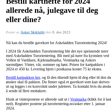
Bestill karthefte for 2024
allerede nå, julegave til deg
eller dine?
Postet av
Asker Skiklubb
den
8. des 2023
Nå kan du bestille gavekort for Askeladden Turorientering 2024!
I 2024 får Askeladden Turorientering blir det nye spennende turer
med Askeladden Turorientering. Bli med på turer fra kyststien ved
Vollen til Vardåsen, Kjekstadmarka, Vestmarka og Askers
nærmiljøer. Vinter, vår, sommer og høst. Prisen for kartpakken i
2024 er 450 kr. Levering hjem i postkassa koster 75 kr ekstra.
Bestill kartpakken her
, og få den tilsendt hjem til deg eller til den d
ønsker skal få pakken. Du finner også et gavekort som kan skrives
ut og legges i en konvolutt under juletreet. Ta kontakt hvis du ønsk
å sende til flere mottakere.
Husk at vinterpostene er allerede satt ut i
Vestmarka
(klikk for å las
ned). Registrer postene på turorientering.no/asker etter 1. januar
2024.