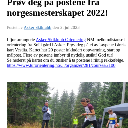
Prøv deg på postene fra
norgesmesterskapet 2022!
Postet av
Asker Skiklubb
den
2. jul 2023
I fjor arrangerte
Asker Skiklubb Orientering
NM mellomdistanse i
orientering fra Solli gård i Asker. Prøv deg på ei av løypene i årets
kart Vestlia. Kartet har 20 poster inkludert oppvarming, start og
målpost. Flere av postene innbyr til nydelig utsikt! God tur!
Se nederst på kartet om du ønsker å ta postene i riktig rekkefølge.
https://www.turorientering.no/.../organizer/281/courses/2100