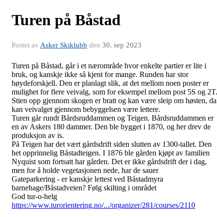
Turen på Båstad
Postet av
Asker Skiklubb
den
30. sep 2023
Turen på Båstad, går i et nærområde hvor enkelte partier er lite i
bruk, og kanskje ikke så kjent for mange. Runden har stor
høydeforskjell. Den er planlagt slik, at det mellom noen poster er
mulighet for flere veivalg, som for eksempel mellom post 5S og 2T
Stien opp gjennom skogen er bratt og kan være sleip om høsten, da
kan veivalget gjennom bebyggelsen være lettere.
Turen går rundt Bårdsruddammen og Teigen. Bårdsruddammen er
en av Askers 180 dammer. Den ble bygget i 1870,
og her drev de
produksjon av is.
På Teigen har det vært gårdsdrift siden slutten av 1300-tallet. Den
het opprinnelig Båstadteigen. I 1876 ble gården kjøpt av familien
Nyquist som fortsatt har gården. Det er ikke gårdsdrift der i dag,
men for å holde vegetasjonen nede, har de sauer
Gateparkering - er kanskje lettest ved Båstadmyra
barnehage/Båstadveien? Følg skilting i området
God tur-o-helg
https://www.turorientering.no/.../organizer/281/courses/2110