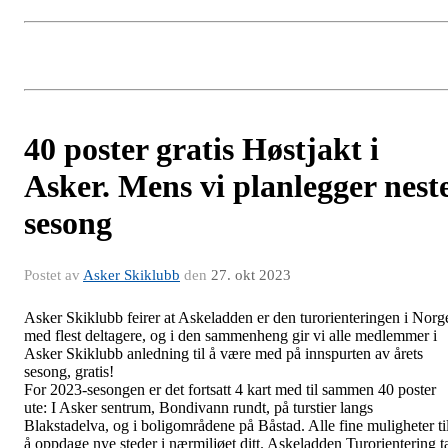
40 poster gratis Høstjakt i
Asker. Mens vi planlegger nest
sesong
Postet av
Asker Skiklubb
den
27. okt 2023
Asker Skiklubb feirer at Askeladden er den turorienteringen i Norg
med flest deltagere, og i den sammenheng gir vi alle medlemmer i
Asker Skiklubb anledning til å være med på innspurten av årets
sesong, gratis!
For 2023-sesongen er det fortsatt 4 kart med til sammen 40 poster
ute: I Asker sentrum, Bondivann rundt, på turstier langs
Blakstadelva, og i boligområdene på Båstad. Alle fine muligheter ti
å oppdage nye steder i nærmiljøet ditt. Askeladden Turorientering t