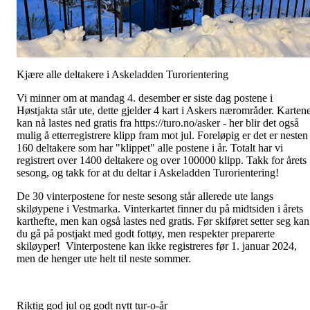
Kjære alle deltakere i Askeladden Turorientering
Vi minner om at mandag 4. desember er siste dag postene i
Høstjakta står ute, dette gjelder 4 kart i Askers nærområder. Karten
kan nå lastes ned gratis fra https://turo.no/asker - her blir det også
mulig å etterregistrere klipp fram mot jul. Foreløpig er det er nesten
160 deltakere som har "klippet" alle postene i år. Totalt har vi
registrert over 1400 deltakere og over 100000 klipp. Takk for årets
sesong, og takk for at du deltar i Askeladden Turorientering!
De 30 vinterpostene for neste sesong står allerede ute langs
skiløypene i Vestmarka. Vinterkartet finner du på midtsiden i årets
karthefte, men kan også lastes ned gratis. Før skiføret setter seg kan
du gå på postjakt med godt fottøy, men respekter preparerte
skiløyper! Vinterpostene kan ikke registreres før 1. januar 2024,
men de henger ute helt til neste sommer.
Riktig god jul og godt nytt tur-o-år