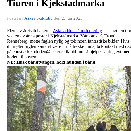
Tiuren i Kjekstadmarka
Postet av
Asker Skiklubb
den
2. jun 2023
Flere av årets deltakere i
Askeladden Turorientering
har møtt en tiu
ved en av årets poster i Kjekstadmarka. Vår kartsjef, Trond
Rønneberg, møtte fuglen nylig og tok noen fantastiske bilder. Hvis
du møter fuglen kan det være lurt å trekke unna, ta kontakt med oss
på epost askeladdden@asker-skiklubb.no så hjelper vi deg evt med
koden til posten.
NB: Husk båndtvangen, hold hunden i bånd.