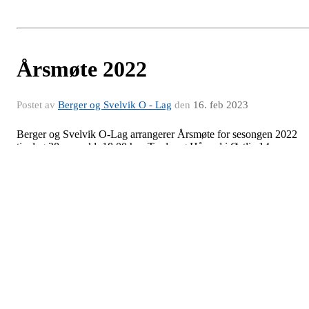
Årsmøte 2022
Postet av
Berger og Svelvik O - Lag
den
16. feb 2023
Berger og Svelvik O-Lag arrangerer Årsmøte for sesongen 2022
tirsdag 28. mars kl. 18.00 hos Trude og Håvard i Østlia 14.
Sakslisten blir i henhold til o-lagets vedtekter.
Vi ønsker alle medlemmer velkommen og håper så mange som
mulig av dere har mulighet til å delta.
Kneskjælven 2022