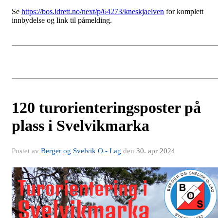
Se
https://bos.idrett.no/next/p/64273/kneskjaelven
for komplett
innbydelse og link til påmelding.
120 turorienteringsposter på
plass i Svelvikmarka
Postet av
Berger og Svelvik O - Lag
den
30. apr 2024