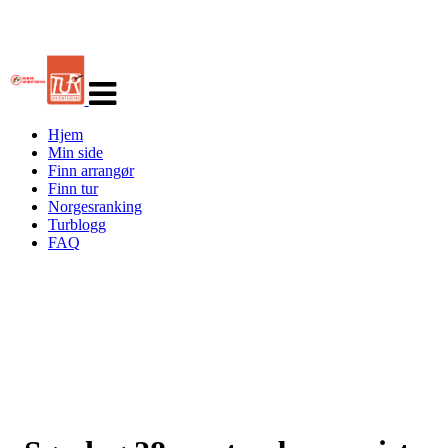
Veksle
navigasjon
Hjem
Min side
Finn arrangør
Finn tur
Norgesranking
Turblogg
FAQ