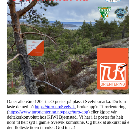
Da er alle våre 120 Tur-O poster på plass i Svelvikmarka. Du kan
laste de ned på
https://turo.no/Svelvik
, bruke app'n Turorientering
(
https://www.turorientering.no/page/turo-app
) eller kjøpe vår
deltakerkonvolutt hos KIWI Bjørnstad. Vi har i år poster fra helt
nord til helt syd i gamle Svelvik kommune. Og husk at akkurat nå e
den flotteste tiden i marka. God tur :-)