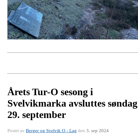
Årets Tur-O sesong i
Svelvikmarka avsluttes søndag
29. september
Postet av
Berger og Svelvik O - Lag
den
3. sep 2024