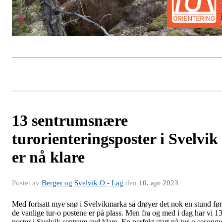
13 sentrumsnære
turorienteringsposter i Svelvik
er nå klare
Postet av
Berger og Svelvik O - Lag
den
10. apr 2023
Med fortsatt mye snø i Svelvikmarka så drøyer det nok en stund før
de vanlige tur-o postene er på plass. Men fra og med i dag har vi 1
poster i Svelvik sentrum syd klare. En perfekt start på tur-o sesong