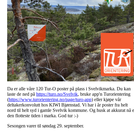
Da er alle våre 120 Tur-O poster på plass i Svelvikmarka. Du kan
laste de ned på
https://turo.no/Svelvik
, bruke app'n Turorientering
(
https://www.turorientering.no/page/turo-app
) eller kjøpe vår
deltakerkonvolutt hos KIWI Bjørnstad. Vi har i år poster fra helt
nord til helt syd i gamle Svelvik kommune. Og husk at akkurat nå e
den flotteste tiden i marka. God tur :-)
Sesongen varer til søndag 29. september.