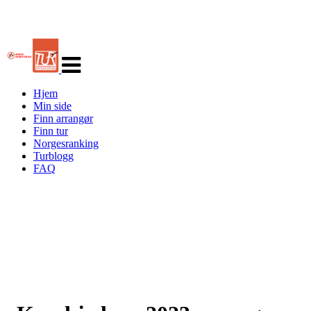
Veksle
navigasjon
Hjem
Min side
Finn arrangør
Finn tur
Norgesranking
Turblogg
FAQ