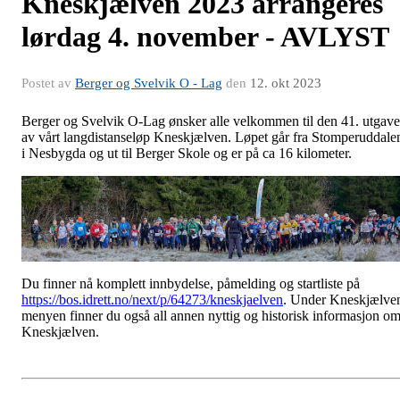
Kneskjælven 2023 arrangeres
lørdag 4. november - AVLYST
Postet av
Berger og Svelvik O - Lag
den
12. okt 2023
Berger og Svelvik O-Lag ønsker alle velkommen til den 41. utgav
av vårt langdistanseløp Kneskjælven. Løpet går fra Stomperuddale
i Nesbygda og ut til Berger Skole og er på ca 16 kilometer.
Du finner nå komplett innbydelse, påmelding og startliste på
https://bos.idrett.no/next/p/64273/kneskjaelven
. Under Kneskjælve
menyen finner du også all annen nyttig og historisk informasjon o
Kneskjælven.