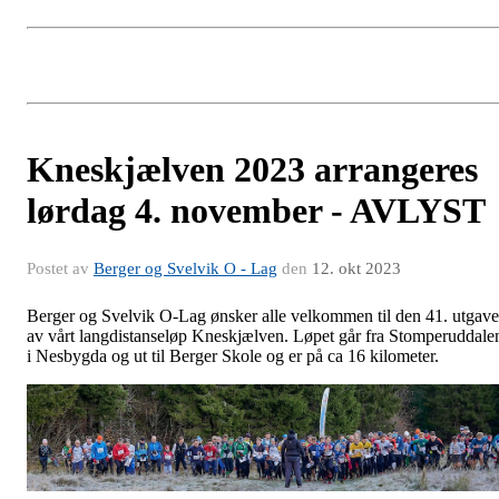
Kneskjælven 2023 arrangeres
lørdag 4. november - AVLYST
Postet av
Berger og Svelvik O - Lag
den
12. okt 2023
Berger og Svelvik O-Lag ønsker alle velkommen til den 41. utgav
av vårt langdistanseløp Kneskjælven. Løpet går fra Stomperuddale
i Nesbygda og ut til Berger Skole og er på ca 16 kilometer.