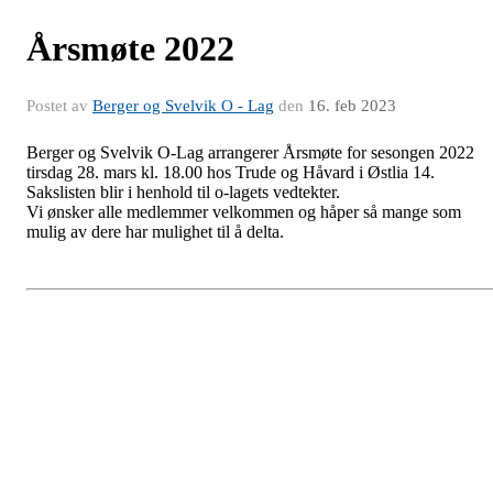
Årsmøte 2022
Postet av
Berger og Svelvik O - Lag
den
16. feb 2023
Berger og Svelvik O-Lag arrangerer Årsmøte for sesongen 2022
tirsdag 28. mars kl. 18.00 hos Trude og Håvard i Østlia 14.
Sakslisten blir i henhold til o-lagets vedtekter.
Vi ønsker alle medlemmer velkommen og håper så mange som
mulig av dere har mulighet til å delta.
Kneskjælven 2022
Postet av
Berger og Svelvik O - Lag
den
19. sep 2022