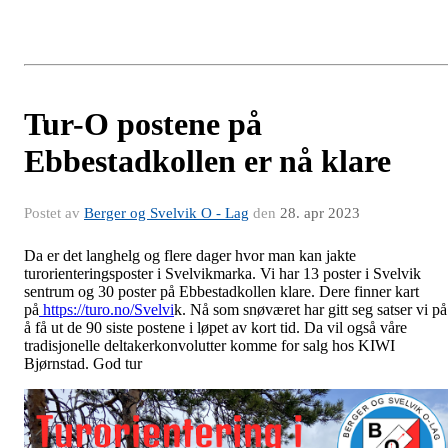
Tur-O postene på
Ebbestadkollen er nå klare
Postet av
Berger og Svelvik O - Lag
den
28. apr 2023
Da er det langhelg og flere dager hvor man kan jakte
turorienteringsposter i Svelvikmarka. Vi har 13 poster i Svelvik
sentrum og 30 poster på Ebbestadkollen
klare. Dere finner kart
på
https://turo.no/Svelvi
k. Nå som snøværet har gitt seg satser vi på
å få ut de 90 siste postene i løpet av kort tid. Da vil også våre
tradisjonelle deltakerkonvolutter komme for salg hos KIWI
Bjørnstad. God tur