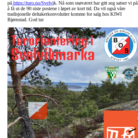
på
https://turo.no/Svelvi
k. Nå som snøværet har gitt seg satser vi på
å få ut de 90 siste postene i løpet av kort tid. Da vil også våre
tradisjonelle deltakerkonvolutter komme for salg hos KIWI
Bjørnstad. God tur