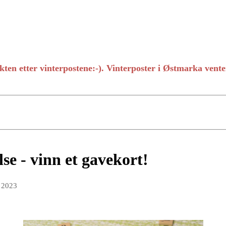
akten etter vinterpostene:-). Vinterposter i Østmarka vent
e - vinn et gavekort!
t 2023