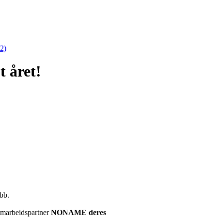
2)
 året!
ubb.
samarbeidspartner
NONAME deres