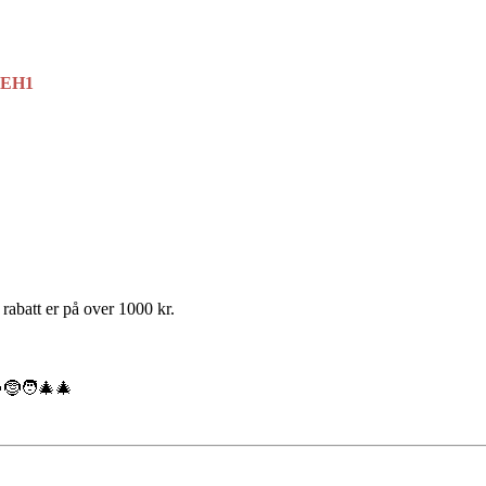
AEH1
 rabatt er på over 1000 kr.
🤶🧑‍🎄🎄