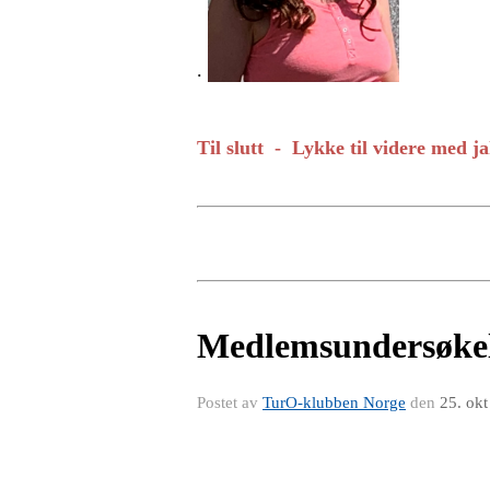
.
Til slutt - Lykke til videre med j
Medlemsundersøkels
Postet av
TurO-klubben Norge
den
25. ok