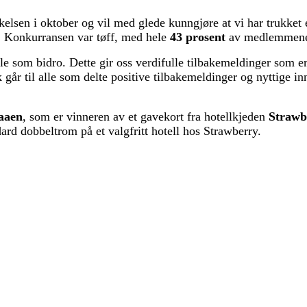
sen i oktober og vil med glede kunngjøre at vi har trukket e
n. Konkurransen var tøff, med hele
43 prosent
av medlemmene s
lle som bidro. Dette gir oss verdifulle tilbakemeldinger som er
kk går til alle som delte positive tilbakemeldinger og nyttige i
aaen
, som er vinneren av et gavekort fra hotellkjeden
Strawb
ard dobbeltrom på et valgfritt hotell hos Strawberry.