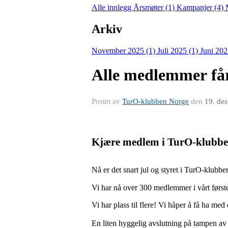
Alle innlegg
Årsmøter (1)
Kampanjer (4)
Arkiv
November 2025 (1)
Juli 2025 (1)
Juni 202
Alle medlemmer få
Postet av
TurO-klubben Norge
den
19. de
Kjære medlem i TurO-klubbe
Nå er det snart jul og styret i TurO-klubb
Vi har nå over 300 medlemmer i vårt først
Vi har plass til flere! Vi håper å få ha m
En liten hyggelig avslutning på tampen av