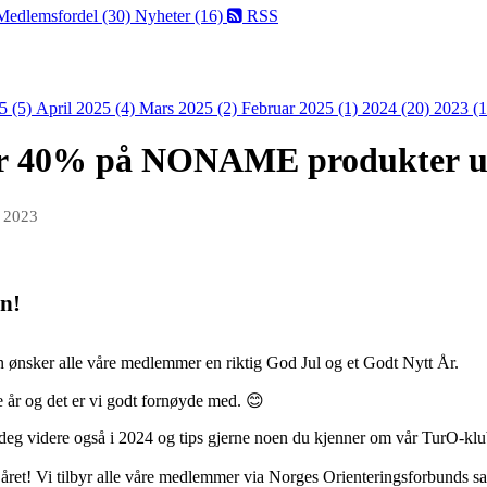
Medlemsfordel (30)
Nyheter (16)
RSS
5 (5)
April 2025 (4)
Mars 2025 (2)
Februar 2025 (1)
2024 (20)
2023 (1
r 40% på NONAME produkter ut
s 2023
n!
en ønsker alle våre medlemmer en riktig God Jul og et Godt Nytt År.
e år og det er vi godt fornøyde med. 😊
ed deg videre også i 2024 og tips gjerne noen du kjenner om vår TurO-kl
 året! Vi tilbyr alle våre medlemmer via Norges Orienteringsforbunds 