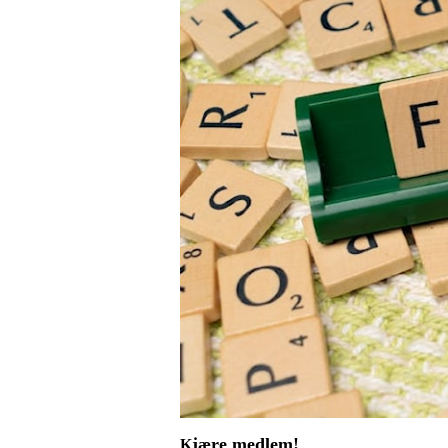
jære medlem!
K