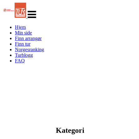
Veksle
navigasjon
Hjem
Min side
Finn arrangør
Finn tur
Norgesranking
Turblogg
FAQ
Kategori