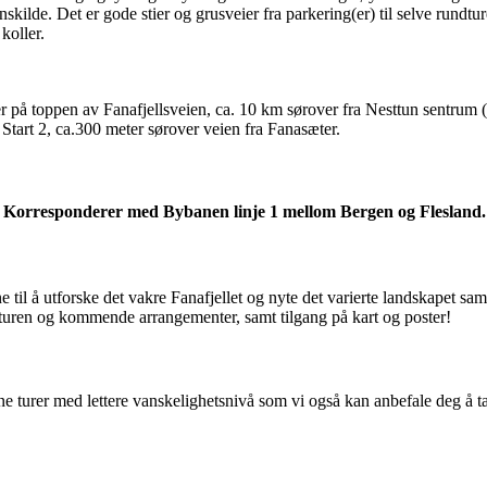
de. Det er gode stier og grusveier fra parkering(er) til selve rundturen
koller.
r på toppen av Fanafjellsveien, ca. 10 km sørover fra Nesttun sentrum
 Start 2, ca.300 meter sørover veien fra Fanasæter.
l. Korresponderer med Bybanen linje 1 mellom Bergen og Flesland.
til å utforske det vakre Fanafjellet og nyte det varierte landskapet sam
turen og kommende arrangementer, samt tilgang på kart og poster!
e turer med lettere vanskelighetsnivå som vi også kan anbefale deg å ta,