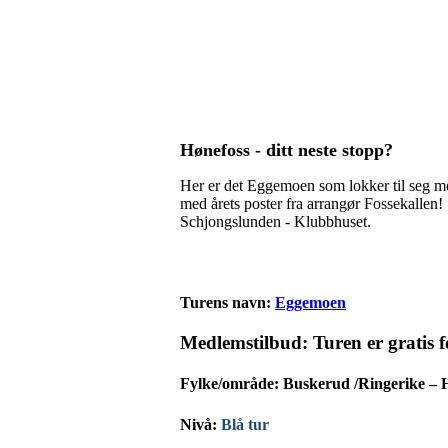
Hønefoss - ditt neste stopp?
Her er det Eggemoen som lokker til seg me
med årets poster fra arrangør Fossekallen! 
Schjongslunden - Klubbhuset.
Turens navn:
Eggemoen
Medlemstilbud:
Turen er gratis
Fylke/område:
Buskerud /Ringerike – H
Nivå
:
Blå tur