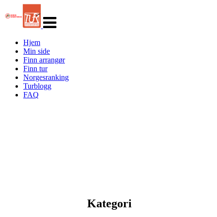
Veksle
navigasjon
Hjem
Min side
Finn arrangør
Finn tur
Norgesranking
Turblogg
FAQ
Kategori