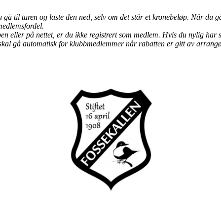
 til turen og laste den ned, selv om det står et kronebeløp. Når du går 
 medlemsfordel.
pen eller på nettet, er du ikke registrert som medlem. Hvis du nylig ha
 skal gå automatisk for klubbmedlemmer når rabatten er gitt av arrangør