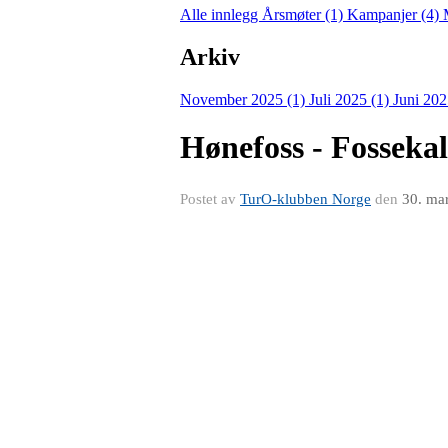
Alle innlegg
Årsmøter (1)
Kampanjer (4)
Arkiv
November 2025 (1)
Juli 2025 (1)
Juni 202
Hønefoss - Fossekall
Postet av
TurO-klubben Norge
den
30. ma