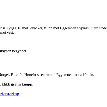
ss. Følg E16 mot Jevnaker, ta inn mot Eggemoen flyplass. Flere steder 
 mot vest.
ysløypen begynner.
 Norge). Buss fra Hønefoss sentrum til Eggemoen tar ca 10 min.
s, klikk grønn knapp.
rientering