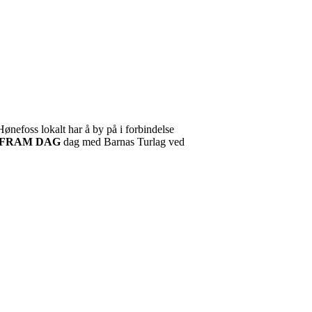
nefoss lokalt har å by på i forbindelse
INN FRAM DAG
d
ag med Barnas Turlag ved