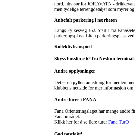
nord, hhv sør for JORAVATN - drikkevannskil
men tydelige terrengdetaljer som myrer og 
Anbefalt parkering i nærheten
Langs Fylkesveg 162. Start 1 fra Fanasæte
parkeringsplass. Liten parkeringsplass ved
Kollektivtransport
Skyss busslinje 62 fra Nesttun termina
Andre opplysninger
Det er en gyllen anledning for medlemmene 
klubbens nettside for mer informasjon om 
Andre turer i FANA
Fana Orienteringslaget har mange andre fin
Fanaområdet.
Klikk her for å se flere turer
Fana TurO
God postjakt!