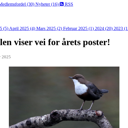
Medlemsfordel (30)
Nyheter (16)
RSS
5 (5)
April 2025 (4)
Mars 2025 (2)
Februar 2025 (1)
2024 (20)
2023 (1
en viser vei for årets poster!
r 2025