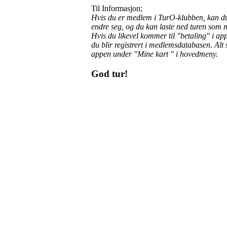
Til Informasjon;
Hvis du er medlem i TurO-klubben, kan du gå
endre seg, og du kan laste ned turen som
Hvis du likevel kommer til "betaling" i ap
du blir registrert i medlemsdatabasen. Alt
appen under "Mine kart " i hovedmeny.
God tur!