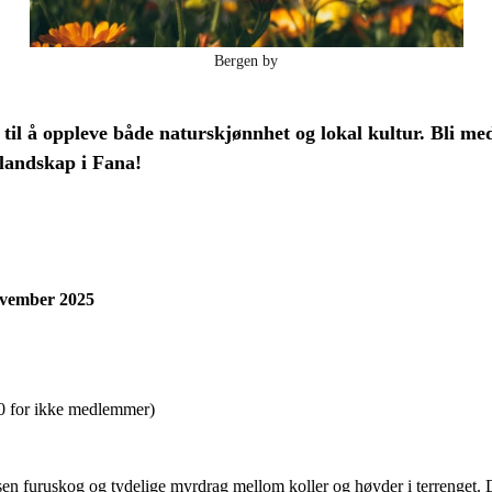
Bergen by
 til å oppleve både naturskjønnhet og lokal kultur. Bli m
 landskap i Fana!
november 2025
0 for ikke medlemmer)
issen furuskog og tydelige myrdrag mellom koller og høyder i terrenget. 