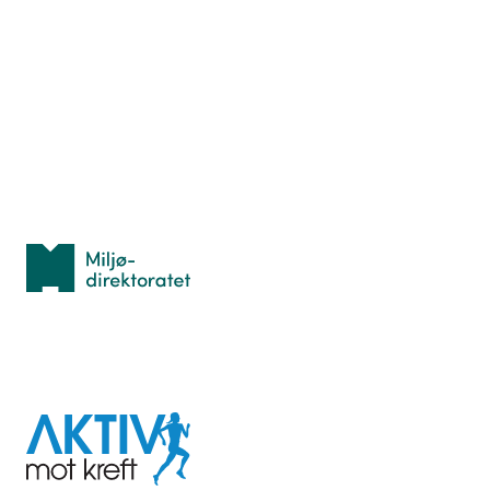
Nyttige ressurser
Hva er TurOrientering?
Lær orientering
Idrettsbutikken
Personvern
Med støtte fra
Miljødirektoratet
I samarbeid med
Aktiv
mot
kreft