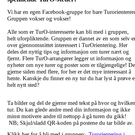
Vi har en egen Facebook-gruppe for bare Turorienterer
Gruppen vokser og vokser!
Alle som er TurO-interesserte kan bli med i gruppen,
helt uforpliktende. Gruppen er dannet av en som selv e
over gjennomsnittet interessert i TurOrientering. Her
deles det nyttig tips og informasjon om turer nært og
fjernt. Flere TurO-arrangører legger ut informasjon og
nyheter om nye turer og poster som er tilgjengelige! De
gjerne siden med flere, for her er det mye interessant å
hente. Kanskje du finner en ny tur du har lyst å prøve e
helt nytt sted?
Ta bilder og del de gjerne med tekst på hvor og hvilke
tur. Du kan glede andre med din informasjon og ikke
minst motivere andre til nettopp å gå turen du gikk!
NB; Skjul/sladd QR-koden på postene du tar bilde av.
Klikk her for å bli med i gruppen:
Turorientering i