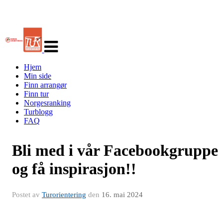
Veksle
navigasjon
Hjem
Min side
Finn arrangør
Finn tur
Norgesranking
Turblogg
FAQ
Bli med i vår Facebookgruppe
og få inspirasjon!!
Postet av
Turorientering
den
16. mai 2024