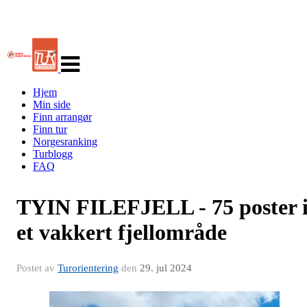
Veksle
navigasjon
Hjem
Min side
Finn arrangør
Finn tur
Norgesranking
Turblogg
FAQ
TYIN FILEFJELL - 75 poster 
et vakkert fjellområde
Postet av
Turorientering
den
29. jul 2024