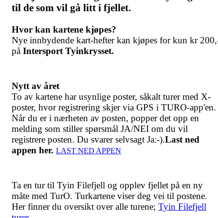
til de som vil gå litt i fjellet.
Hvor kan kartene kjøpes?
Nye innbydende kart-hefter kan kjøpes for kun kr 200,
på
Intersport Tyinkrysset.
Nytt av året
To av kartene har usynlige poster, såkalt turer med X-
poster, hvor registrering skjer via GPS i TURO-app'en.
Når du er i nærheten av posten, popper det opp en
melding som stiller spørsmål JA/NEI om du vil
registrere posten. Du svarer selvsagt Ja:-).
Last ned
appen her.
LAST NED APPEN
Ta en tur til Tyin Filefjell og opplev fjellet på en ny
måte med TurO. Turkartene viser deg vei til postene.
Her finner du oversikt over alle turene;
Tyin Filefjell
turer