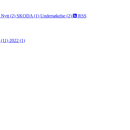
)
Nytt (2)
SKODA (1)
Undersøkelse (2)
RSS
 (11)
2022 (1)
 turorientering på nett fra Norges Orienteringsforb