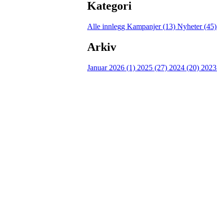
Kategori
Alle innlegg
Kampanjer (13)
Nyheter (45
Arkiv
Januar 2026 (1)
2025 (27)
2024 (20)
2023
Turorientering.no er den offisielle portalen for
© 2022 — Norges Orienteringsforbund