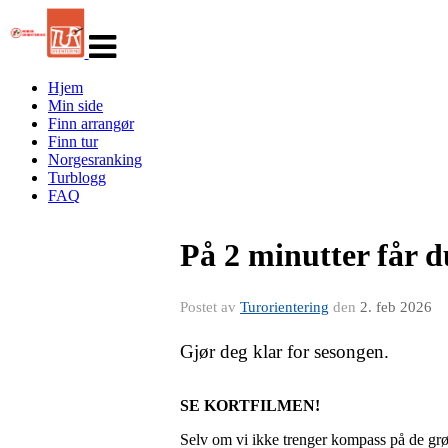
Veksle
navigasjon
Hjem
Min side
Finn arrangør
Finn tur
Norgesranking
Turblogg
FAQ
På 2 minutter får 
Postet av
Turorientering
den
2. feb 2026
Gjør deg klar for sesongen.
SE KORTFILMEN!
Selv om vi ikke trenger kompass på de grønn