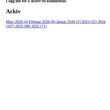
Logg inn for å skrive en kommentar.
Arkiv
Mars 2026 (4)
Februar 2026 (8)
Januar 2026 (2)
2025 (22)
2024
(107)
2023 (98)
2022 (71)
Turorientering.no er den offisielle portalen for
turorientering på nett fra Norges
Orienteringsforbund.
© 2022 — Norges Orienteringsforbund