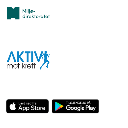
Miljødirektoratet
I samarbeid med
Aktiv
mot
kreft
Last ned appen her