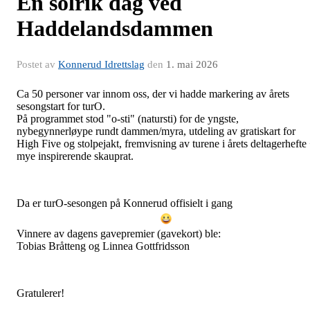
En solrik dag ved
Haddelandsdammen
Postet av
Konnerud Idrettslag
den
1. mai 2026
Ca 50 personer var innom oss, der vi hadde markering av årets
sesongstart for turO.
På programmet stod "o-sti" (natursti) for de yngste,
nybegynnerløype rundt dammen/myra, utdeling av gratiskart for
High Five og stolpejakt, fremvisning av turene i årets deltagerhefte
mye inspirerende skauprat.
Da er turO-sesongen på Konnerud offisielt i gang
Vinnere av dagens gavepremier (gavekort) ble:
Tobias Bråtteng og Linnea Gottfridsson
Gratulerer!