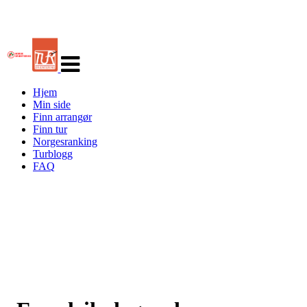
Veksle
navigasjon
Hjem
Min side
Finn arrangør
Finn tur
Norgesranking
Turblogg
FAQ