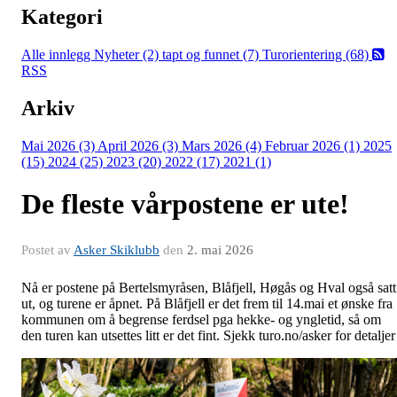
Kategori
Alle innlegg
Nyheter (2)
tapt og funnet (7)
Turorientering (68)
RSS
Arkiv
Mai 2026 (3)
April 2026 (3)
Mars 2026 (4)
Februar 2026 (1)
2025
(15)
2024 (25)
2023 (20)
2022 (17)
2021 (1)
De fleste vårpostene er ute!
Postet av
Asker Skiklubb
den
2. mai 2026
Nå er postene på Bertelsmyråsen, Blåfjell, Høgås og Hval også satt
ut, og turene er åpnet. På Blåfjell er det frem til 14.mai et ønske fra
kommunen om å begrense ferdsel pga hekke- og yngletid, så om
den turen kan utsettes litt er det fint. Sjekk turo.no/asker for detaljer