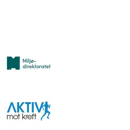
Hva er TurOrientering?
Lær orientering
Idrettsbutikken
Personvern
Med støtte fra
Miljødirektoratet
I samarbeid med
Aktiv
mot
kreft