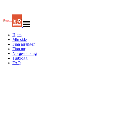
Veksle
navigasjon
Hjem
Min side
Finn arrangør
Finn tur
Norgesranking
Turblogg
FAQ