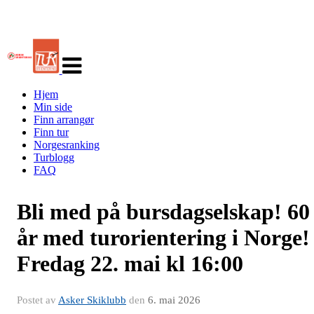
Veksle
navigasjon
Hjem
Min side
Finn arrangør
Finn tur
Norgesranking
Turblogg
FAQ
Bli med på bursdagselskap! 60
år med turorientering i Norge!
Fredag 22. mai kl 16:00
Postet av
Asker Skiklubb
den
6. mai 2026