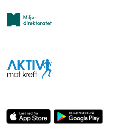
Med støtte fra
Miljødirektoratet
I samarbeid med
Aktiv
mot
kreft
Last ned appen her