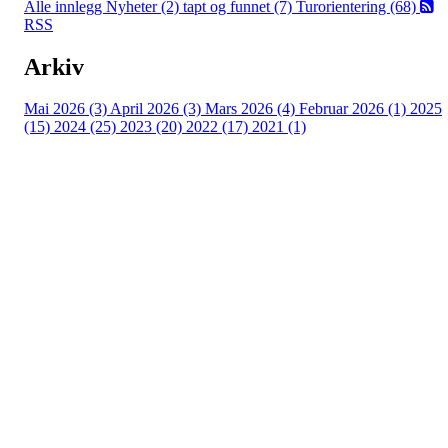
Alle innlegg
Nyheter (2)
tapt og funnet (7)
Turorientering (68)
RSS
Arkiv
Mai 2026 (3)
April 2026 (3)
Mars 2026 (4)
Februar 2026 (1)
2025
(15)
2024 (25)
2023 (20)
2022 (17)
2021 (1)
Turorientering.no er den offisielle portalen for
turorientering på nett fra Norges
Orienteringsforbund.