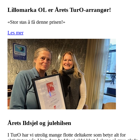
Lillomarka OL er Årets TurO-arrangør!
«Stor stas å få denne prisen!»
Les mer
Årets Ildsjel og julehilsen
I TurO har vi utrolig mange flotte deltakere som betyr alt for