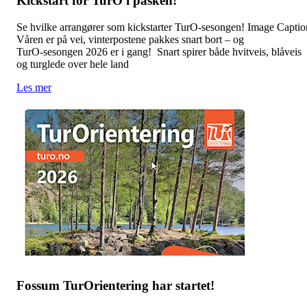
Kickstart for TurO i påsken!
Se hvilke arrangører som kickstarter TurO‑sesongen! Image Captio
Våren er på vei, vinterpostene pakkes snart bort – og
TurO‑sesongen 2026 er i gang! Snart spirer både hvitveis, blåveis
og turglede over hele land
Les mer
Fossum TurOrientering har startet!