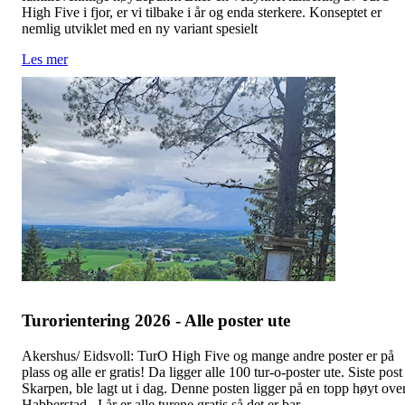
High Five i fjor, er vi tilbake i år og enda sterkere. Konseptet er
nemlig utviklet med en ny variant spesielt
Les mer
Turorientering 2026 - Alle poster ute
Akershus/ Eidsvoll: TurO High Five og mange andre poster er på
plass og alle er gratis! Da ligger alle 100 tur-o-poster ute. Siste post
Skarpen, ble lagt ut i dag. Denne posten ligger på en topp høyt ove
Habberstad. I år er alle turene gratis så det er bar