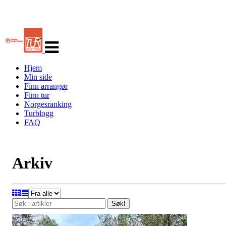
Veksle
navigasjon
Hjem
Min side
Finn arrangør
Finn tur
Norgesranking
Turblogg
FAQ
Arkiv
Søk!