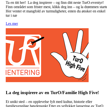
Ta en titt her! La deg inspirere – og finn ditt neste TurO-eventyr!
Finn området som frister mest, klikk deg inn – og la drømmen start
Her venter et mangfold av turmuligheter, enten du ønsker en enkel
tur i næ
Les mer
La deg inspirere av en TurO/Familie High Five!
Et unikt sted – en opplevelse fylt med kultur, historie eller
familievennlige høydepunkt Etter en vellykket lansering av TurO