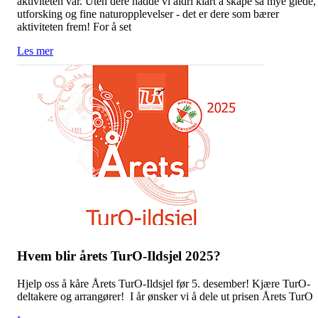
aktiviteten vår. Uten dere hadde vi aldri klart å skape så mye glede,
utforsking og fine naturopplevelser - det er dere som bærer
aktiviteten frem! For å set
Les mer
Hvem blir årets TurO-Ildsjel 2025?
Hjelp oss å kåre Årets TurO-Ildsjel før 5. desember! Kjære TurO-
deltakere og arrangører! I år ønsker vi å dele ut prisen Årets TurO