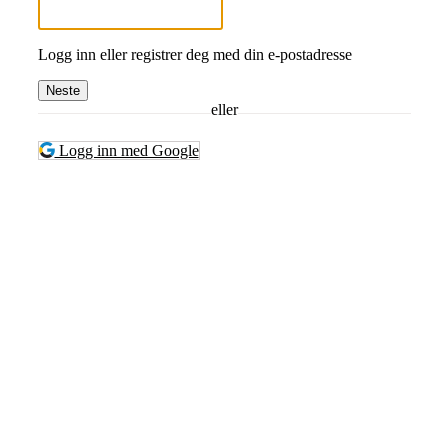
Logg inn eller registrer deg med din e-postadresse
Neste
eller
Logg inn med Google
Turorientering.no er den offisielle portalen for
turorientering på nett fra Norges
Orienteringsforbund.