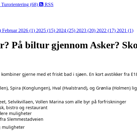
)
Turorientering (68)
RSS
)
Februar 2026 (1)
2025 (15)
2024 (25)
2023 (20)
2022 (17)
2021 (1)
r? På biltur gjennom Asker? Sko
ombiner gjerne med et friskt bad i sjøen. En kort avstikker fra E
en), Spira (Konglungen), Hval (Hvalstrand), og Grønlia (Holmen) ligg
t, Selvikvillaen, Vollen Marina som alle byr på forfriskninger
k, bistro og restaurant
lere muligheter
n fra Slemmestadveien
og muligheter