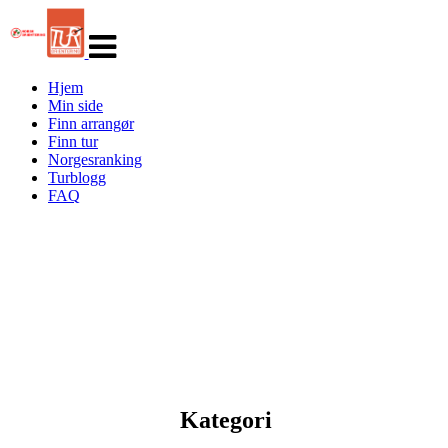
Veksle
navigasjon
Hjem
Min side
Finn arrangør
Finn tur
Norgesranking
Turblogg
FAQ
Kategori