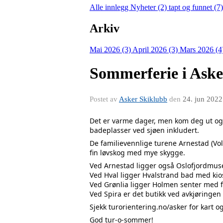
Alle innlegg
Nyheter (2)
tapt og funnet (7
Arkiv
Mai 2026 (3)
April 2026 (3)
Mars 2026 (4
Sommerferie i Aske
Postet av
Asker Skiklubb
den
24. jun 2022
Det er varme dager, men kom deg ut og k
badeplasser ved sjøen inkludert. 
De familievennlige turene Arnestad (Voll
fin løvskog med mye skygge.
Ved Arnestad ligger også Oslofjordmusee
Ved Hval ligger Hvalstrand bad med kios
Ved Grønlia ligger Holmen senter med f
Ved Spira er det butikk ved avkjøringe
Sjekk 
turorientering.no/asker
 for kart 
God tur-o-sommer!