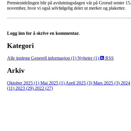
Premieutdelingen blir på avslutningsdagen vår på Grorud senter 15
november, hvor vi også selvfølgelig deler ut merker og plaketter.
Logg inn for å skrive en kommentar.
Kategori
Alle innlegg
Generell informasjon (1)
Nyheter (1)
RSS
Arkiv
Oktober 2025 (1)
Mai 2025 (1)
April 2025 (3)
Mars 2025 (3)
2024
(11)
2023 (29)
2022 (27)