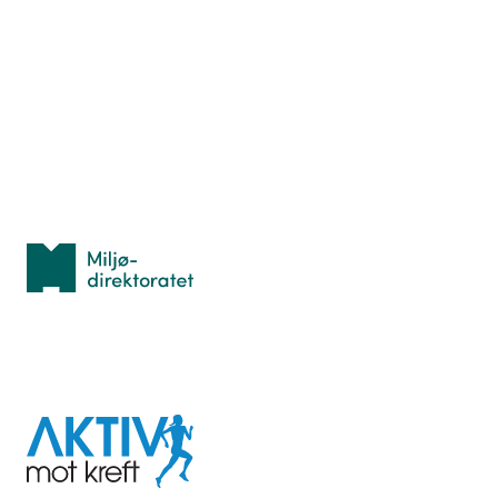
Nyttige ressurser
Hva er TurOrientering?
Lær orientering
Idrettsbutikken
Personvern
Med støtte fra
Miljødirektoratet
I samarbeid med
Aktiv
mot
kreft