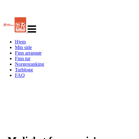
Veksle
navigasjon
Hjem
Min side
Finn arrangør
Finn tur
Norgesranking
Turblogg
FAQ