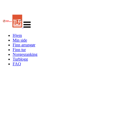
Veksle
navigasjon
Hjem
Min side
Finn arrangør
Finn tur
Norgesranking
Turblogg
FAQ
Turorientering.no er den offisielle portalen for
turorientering på nett fra Norges