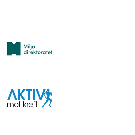
Personvern
Med støtte fra
Miljødirektoratet
I samarbeid med
Aktiv
mot
kreft
Last ned appen her