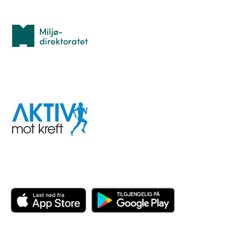
Med støtte fra
Miljødirektoratet
I samarbeid med
Aktiv
mot
kreft
Last ned appen her