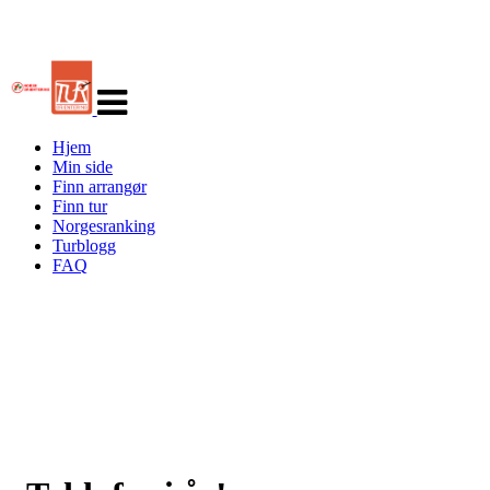
Veksle
navigasjon
Hjem
Min side
Finn arrangør
Finn tur
Norgesranking
Turblogg
FAQ