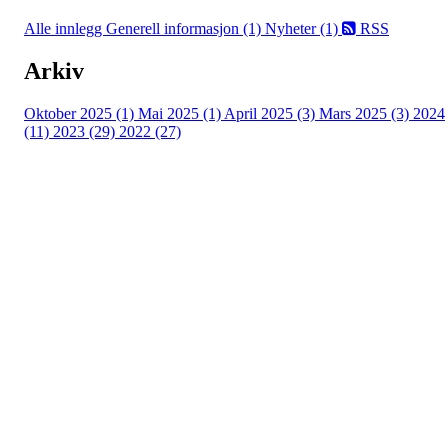
Alle innlegg
Generell informasjon (1)
Nyheter (1)
RSS
Arkiv
Oktober 2025 (1)
Mai 2025 (1)
April 2025 (3)
Mars 2025 (3)
2024
(11)
2023 (29)
2022 (27)
Turorientering.no er den offisielle portalen for
turorientering på nett fra Norges
Orienteringsforbund.