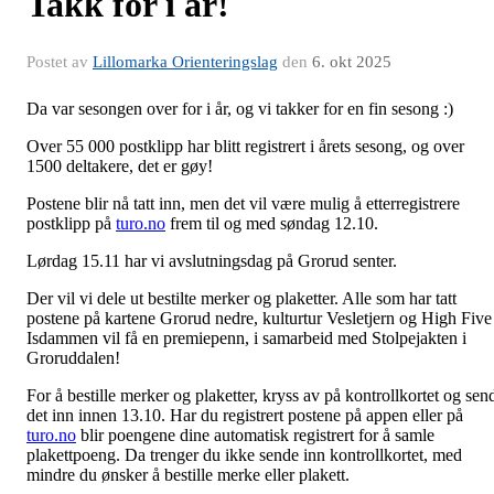
Takk for i år!
Postet av
Lillomarka Orienteringslag
den
6. okt 2025
Da var sesongen over for i år, og vi takker for en fin sesong :)
Over 55 000 postklipp har blitt registrert i årets sesong, og over
1500 deltakere, det er gøy!
Postene blir nå tatt inn, men det vil være mulig å etterregistrere
postklipp på
turo.no
frem til og med søndag 12.10.
Lørdag 15.11 har vi avslutningsdag på Grorud senter.
Der vil vi dele ut bestilte merker og plaketter. Alle som har tatt
postene på kartene Grorud nedre, kulturtur Vesletjern og High Five
Isdammen vil få en premiepenn, i samarbeid med Stolpejakten i
Groruddalen!
For å bestille merker og plaketter, kryss av på kontrollkortet og sen
det inn innen 13.10. Har du registrert postene på appen eller på
turo.no
blir poengene dine automatisk registrert for å samle
plakettpoeng. Da trenger du ikke sende inn kontrollkortet, med
mindre du ønsker å bestille merke eller plakett.