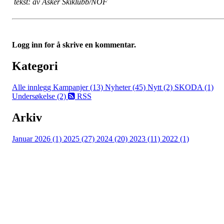
tekst: av Asker Skiklubb/NOF
Logg inn for å skrive en kommentar.
Kategori
Alle innlegg
Kampanjer (13)
Nyheter (45)
Nytt (2)
SKODA (1)
Undersøkelse (2)
RSS
Arkiv
Januar 2026 (1)
2025 (27)
2024 (20)
2023 (11)
2022 (1)