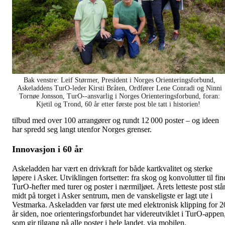
Bak venstre: Leif Størmer, President i Norges Orienteringsforbund,
Askeladdens TurO-leder Kirsti Bråten, Ordfører Lene Conradi og Ninni
Tornøe Jonsson, TurO--ansvarlig i Norges Orienteringsforbund, foran:
Kjetil og Trond, 60 år etter første post ble tatt i historien!
tilbud med over 100 arrangører og rundt 12 000 poster – og ideen
har spredd seg langt utenfor Norges grenser.
Innovasjon i 60 år
Askeladden har vært en drivkraft for både kartkvalitet og sterke
løpere i Asker. Utviklingen fortsetter: fra skog og konvolutter til fin
TurO-hefter med turer og poster i nærmiljøet. Årets letteste post stå
midt på torget i Asker sentrum, men de vanskeligste er lagt ute i
Vestmarka. Askeladden var først ute med elektronisk klipping for 2
år siden, noe orienteringsforbundet har videreutviklet i TurO-appen
som gir tilgang på alle poster i hele landet, via mobilen.