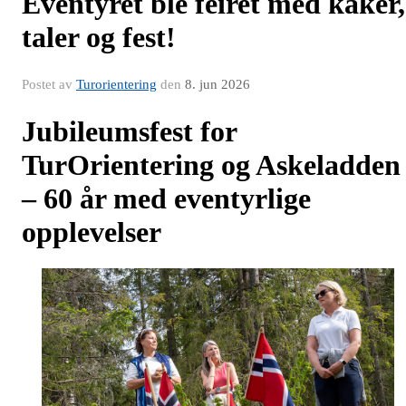
Eventyret ble feiret med kaker,
taler og fest!
Postet av
Turorientering
den
8. jun 2026
Jubileumsfest for
TurOrientering og Askeladde
– 60 år med eventyrlige
opplevelser