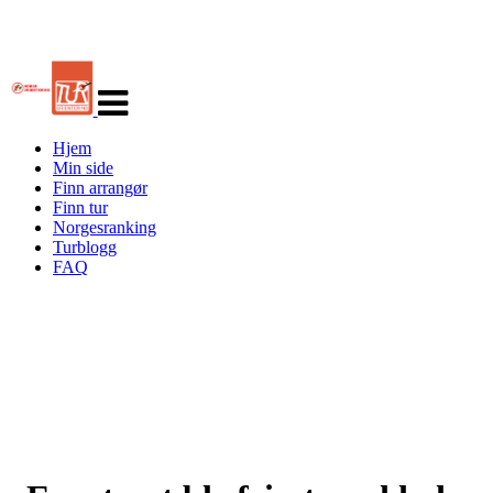
Veksle
navigasjon
Hjem
Min side
Finn arrangør
Finn tur
Norgesranking
Turblogg
FAQ