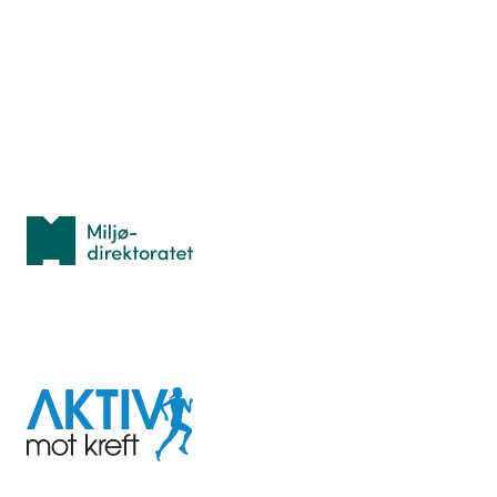
Hva er TurOrientering?
Lær orientering
Idrettsbutikken
Personvern
Med støtte fra
Miljødirektoratet
I samarbeid med
Aktiv
mot
kreft