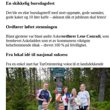
En skikkelig
bursdagsfest
Det ble en ekte bursdagstreff med stort oppmøte, gode samtaler,
gode kaker og 10 liter kaffe – akkurat slik et jubileum skal feires!
Or
dfører løftet stemningen
Blant gjestene var blant andre Asker
ordfører Lene Conradi
, som
fremhevet Askeladden som et av kommunens viktigste
helsefremmende tiltak – drevet 100 % på frivillighet.
Fra lokal idé til nasjonal suksess
Fra en enkel start har TurOrientering vokst til et
landsdekkende