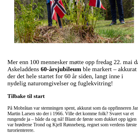
Mer enn 100 mennesker møtte opp fredag 22. mai d
Askeladdens
60-årsjubileum
ble markert – akkurat
der det hele startet for 60 år siden, langt inne i
nydelig naturomgivelser og fuglekvitring!
Tilbake til start
På Mobråtan var stemningen spent, akkurat som da oppfinneren Ja
Martin Larsen sto der i 1966. Ville det komme folk? Svaret var et
rungende ja – både da og nå! Blant de første som dukket opp igjen
var brødrene Trond og Kjell Rønneberg, regnet som verdens første
turorienterere.