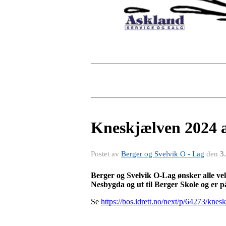
Kneskjælven 2024 a
Postet av
Berger og Svelvik O - Lag
den
3
Berger og Svelvik O-Lag ønsker alle ve
Nesbygda og ut til Berger Skole og er p
Se
https://bos.idrett.no/next/p/64273/knes