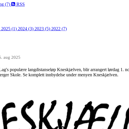
ing (7)
RSS
 2025 (1)
2024 (3)
2023 (5)
2022 (7)
5. aug 2025
g's populære langdistanseløp Kneskjælven, blir arrangert lørdag 1. n
Berger Skole. Se komplett innbydelse under menyen Kneskjælven.