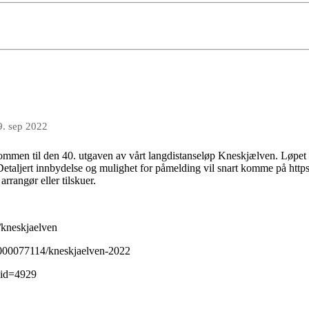
9. sep 2022
ommen til den 40. utgaven av vårt langdistanseløp Kneskjælven. Løpet
Detaljert innbydelse og mulighet for påmelding vil snart komme på https:
arrangør eller tilskuer.
3/kneskjaelven
/1000077114/kneskjaelven-2022
p?id=4929