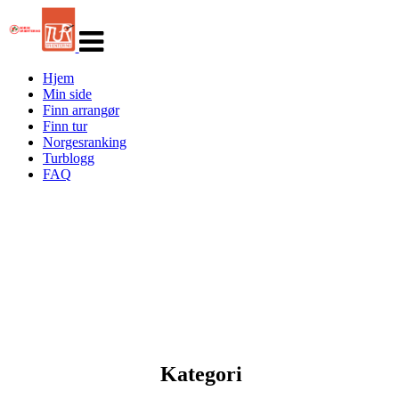
Veksle
navigasjon
Hjem
Min side
Finn arrangør
Finn tur
Norgesranking
Turblogg
FAQ
Kategori