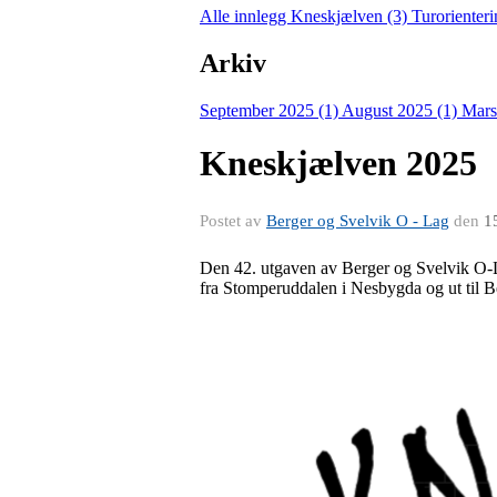
Alle innlegg
Kneskjælven (3)
Turorienter
Arkiv
September 2025 (1)
August 2025 (1)
Mars
Kneskjælven 2025
Postet av
Berger og Svelvik O - Lag
den
1
Den 42. utgaven av Berger og Svelvik O-La
fra Stomperuddalen i Nesbygda og ut til 