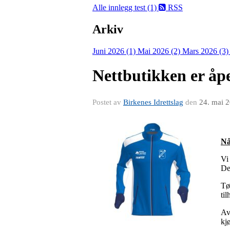
Alle innlegg
test (1)
RSS
Arkiv
Juni 2026 (1)
Mai 2026 (2)
Mars 2026 (3
Nettbutikken er åp
Postet av
Birkenes Idrettslag
den
24. mai 
Nå
Vi
De
Tø
til
Av
kj