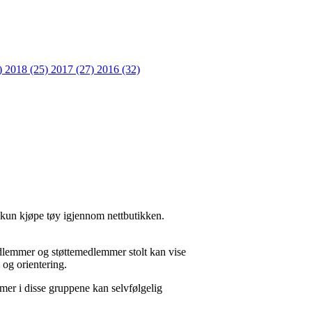
)
2018 (25)
2017 (27)
2016 (32)
vi kun kjøpe tøy igjennom nettbutikken.
 medlemmer og støttemedlemmer stolt kan vise
l og orientering.
er i disse gruppene kan selvfølgelig