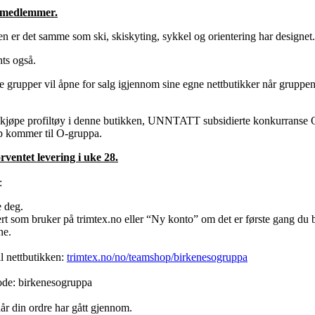
's medlemmer.
ken er det samme som ski, skiskyting, sykkel og orientering har designet
hts også.
grupper vil åpne for salg igjennom sine egne nettbutikker når gruppene se
kjøpe profiltøy i denne butikken, UNNTATT subsidierte konkurranse 
jøp kommer til O-gruppa.
ventet levering i uke 28.
:
e deg.
t som bruker på trimtex.no eller “Ny konto” om det er første gang du bes
ne.
l nettbutikken:
trimtex.no/no/teamshop/birkenesogruppa
ode: birkenesogruppa
når din ordre har gått gjennom.