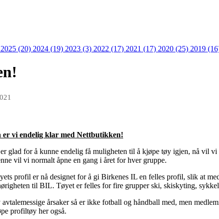
)
2025 (20)
2024 (19)
2023 (3)
2022 (17)
2021 (17)
2020 (25)
2019 (16
en!
2021
 er vi endelig klar med Nettbutikken!
 er glad for å kunne endelig få muligheten til å kjøpe tøy igjen, nå vil 
nne vil vi normalt åpne en gang i året for hver gruppe.
yets profil er nå designet for å gi Birkenes IL en felles profil, slik at
hørigheten til BIL. Tøyet er felles for fire grupper ski, skiskyting, sykke
 avtalemessige årsaker så er ikke fotball og håndball med, men medlemm
øpe profiltøy her også.