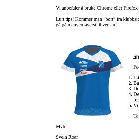
Vi anbefaler å bruke Chrome eller Firefox 
Lurt tips! Kommer man “bort” fra klubbside
gå på menyen øverst til venstre.
Sp
Fø
Lø
Ba
De
De
fo
Vi
Ta
Mvh
Svein Roar