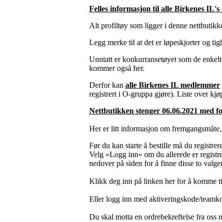
Felles informasjon til alle Birkenes IL
Alt profiltøy som ligger i denne nettbutik
Legg merke til at det er løpeskjorter og tig
Unntatt er konkurransetøyet som de enkelte 
kommer også her.
Derfor kan
alle Birkenes IL medlemmer
registrert i O-gruppa gjøre). Liste over k
Nettbutikken stenger 06.06.2021 med for
Her er litt informasjon om fremgangsmåte,
Før du kan starte å bestille må du registrer
Velg «Logg inn» om du allerede er registrer
nedover på siden for å finne disse to valge
Klikk deg inn på linken her for å komme ti
Eller logg inn med aktiveringskode/teamk
Du skal motta en ordrebekreftelse fra oss 