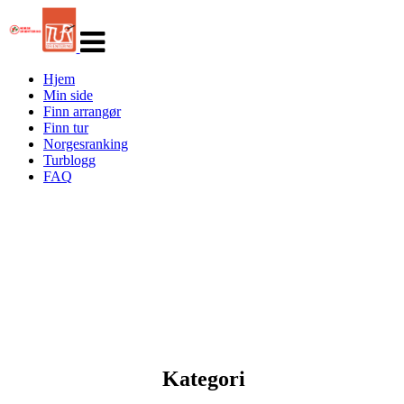
Veksle
navigasjon
Hjem
Min side
Finn arrangør
Finn tur
Norgesranking
Turblogg
FAQ
Kategori