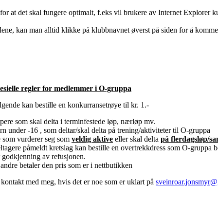
for at det skal fungere optimalt, f.eks vil brukere av Internet Explorer
ne, kan man alltid klikke på klubbnavnet øverst på siden for å komme t
esielle regler for medlemmer i O-gruppa
lgende kan bestille en konkurransetrøye til kr. 1.-
pere som skal delta i terminfestede løp, nærløp mv.
rn under -16 , som deltar/skal delta på trening/aktiviteter til O-gruppa
 som vurderer seg som
veldig aktive
eller skal delta
på flerdagsløp/sa
ltagere påmeldt kretslag kan bestille en overtrekkdress som O-gruppa be
r godkjenning av refusjonen.
 andre betaler den pris som er i nettbutikken
 kontakt med meg, hvis det er noe som er uklart på
sveinroar.jonsmyr