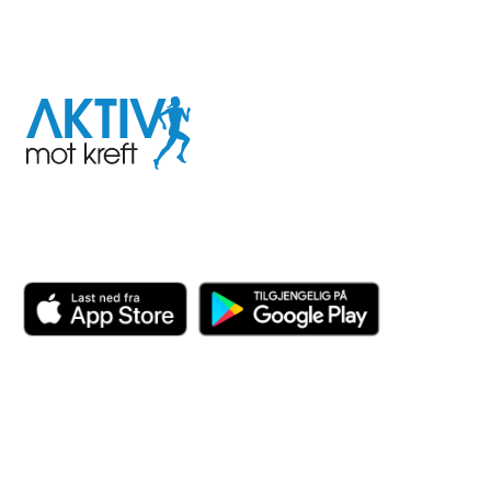
I samarbeid med
Aktiv
mot
kreft
Last ned appen her