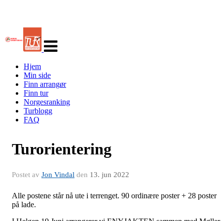
Veksle
navigasjon
Hjem
Min side
Finn arrangør
Finn tur
Norgesranking
Turblogg
FAQ
Turorientering
Postet av
Jon Vindal
den
13. jun 2022
Alle postene står nå ute i terrenget. 90 ordinære poster + 28 poster
på lade.