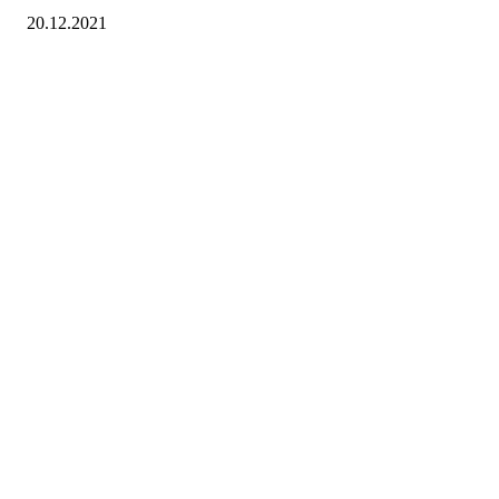
20.12.2021
Turorientering.no er den offisielle portalen for
turorientering på nett fra Norges
Orienteringsforbund.
© 2022 — Norges Orienteringsforbund
Info