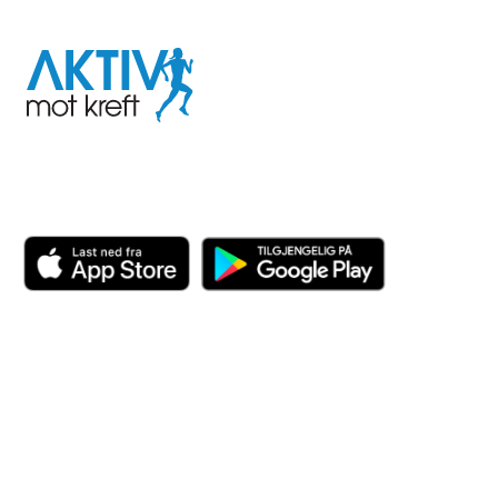
I samarbeid med
Aktiv
mot
kreft
Last ned appen her