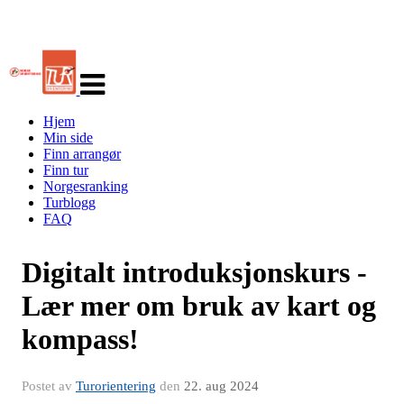
Veksle
navigasjon
Hjem
Min side
Finn arrangør
Finn tur
Norgesranking
Turblogg
FAQ
Digitalt introduksjonskurs -
Lær mer om bruk av kart og
kompass!
Postet av
Turorientering
den
22. aug 2024