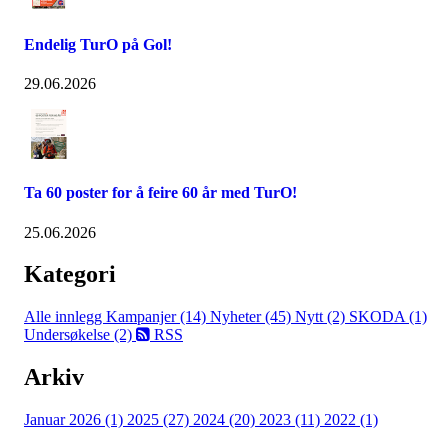
Endelig TurO på Gol!
29.06.2026
Ta 60 poster for å feire 60 år med TurO!
25.06.2026
Kategori
Alle innlegg
Kampanjer (14)
Nyheter (45)
Nytt (2)
SKODA (1)
Undersøkelse (2)
RSS
Arkiv
Januar 2026 (1)
2025 (27)
2024 (20)
2023 (11)
2022 (1)