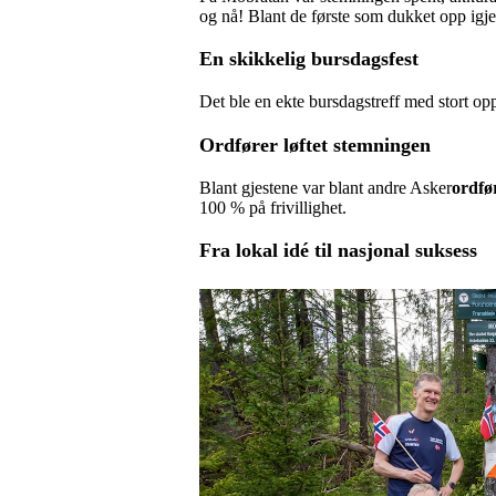
og nå! Blant de første som dukket opp igj
En skikkelig
bursdagsfest
Det ble en ekte bursdagstreff med stort opp
Or
dfører løftet stemningen
Blant gjestene var blant andre Asker
ordfø
100 % på frivillighet.
Fra lokal idé til nasjonal suksess