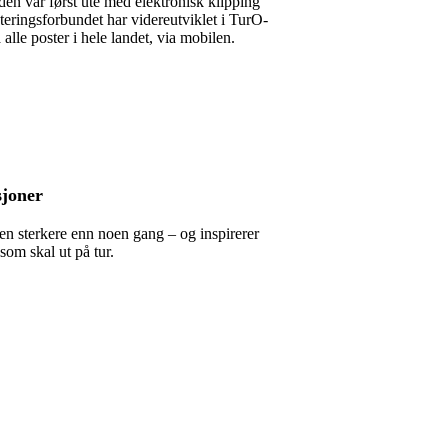
den var først ute med elektronisk klipping
nteringsforbundet har videreutviklet i TurO-
alle poster i hele landet, via mobilen.
sjoner
deen sterkere enn noen gang – og inspirerer
som skal ut på tur.