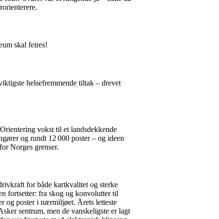
orienterere.
leum skal feires!
ktigste helsefremmende tiltak – drevet
Orientering vokst til et
landsdekkende
ngører og rundt 12 000 poster – og ideen
for Norges grenser.
ivkraft for både kartkvalitet og sterke
n fortsetter: fra skog og konvolutter til
r og poster i nærmiljøet. Årets letteste
i Asker sentrum, men de vanskeligste er lagt