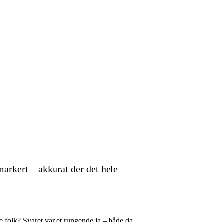
arkert – akkurat der det hele
 folk? Svaret var et rungende ja – både da