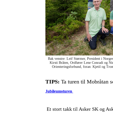
Bak venstre: Leif Størmer, President i Norg
Kirsti Bråten, Ordfører Lene Conradi og Ni
Orienteringsforbund, foran: Kjetil og Trond,
TIPS:
Ta turen til Mobråtan s
Jubileumsturen
Et stort takk til Asker SK og As