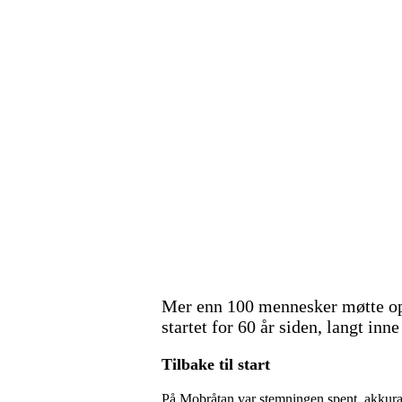
Mer enn 100 mennesker møtte op
startet for 60 år siden, langt in
Tilbake til start
På Mobråtan var stemningen spent, akkurat