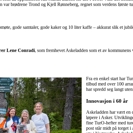
en var brødrene Trond og Kjell Rønneberg, regnet som verdens første tur
møte, gode samtaler, gode kaker og 10 liter kaffe – akkurat slik et jubi
rer Lene Conradi
, som fremhevet Askeladden som et av kommunens vi
Fra en enkel start har Tur
tilbud med over 100 arra
har spredd seg langt uten
Innovasjon i 60 år
Askeladden har vært en dr
løpere i Asker. Utviklinge
fine TurO-hefter med ture
post står midt på torget 