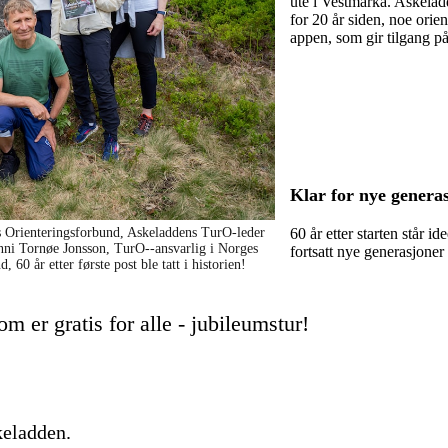
ute i Vestmarka. Askelad
for 20 år siden, noe orie
appen, som gir tilgang på 
Klar for nye genera
60 år etter starten står i
es Orienteringsforbund, Askeladdens TurO-leder
nni Tornøe Jonsson, TurO--ansvarlig i Norges
fortsatt nye generasjoner 
 60 år etter første post ble tatt i historien!
om er gratis for alle - jubileumstur!
keladden.