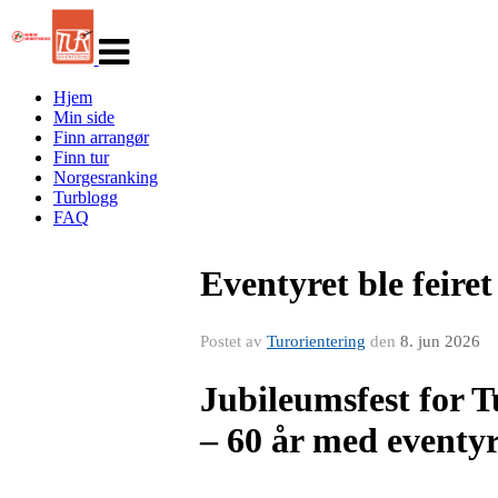
Veksle
navigasjon
Hjem
Min side
Finn arrangør
Finn tur
Norgesranking
Turblogg
FAQ
Eventyret ble feiret
Postet av
Turorientering
den
8. jun 2026
Jubileumsfest for 
– 60 år med eventyr