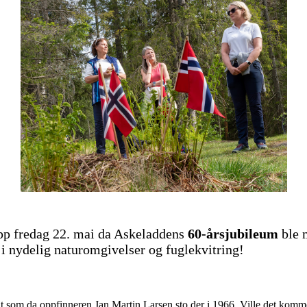
p fredag 22. mai da Askeladdens
60-årsjubileum
ble m
ne i nydelig naturomgivelser og fuglekvitring!
 som da oppfinneren Jan Martin Larsen sto der i 1966. Ville det komme