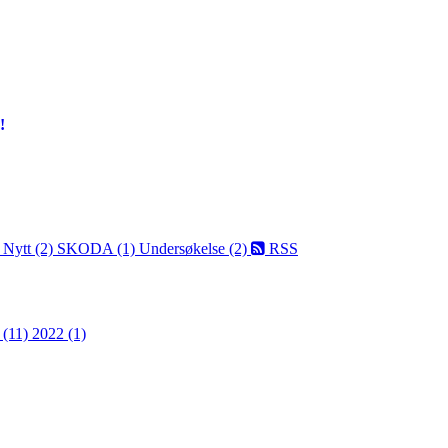
!
)
Nytt (2)
SKODA (1)
Undersøkelse (2)
RSS
 (11)
2022 (1)