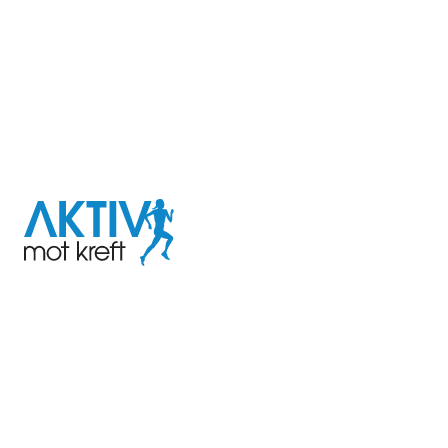
I samarbeid med
Aktiv
mot
kreft