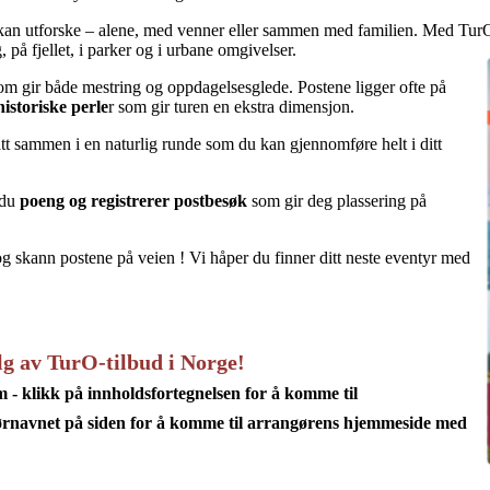
 kan utforske – alene, med venner eller sammen med familien. Med TurO få
 på fjellet, i parker og i urbane omgivelser.
om gir både mestring og oppdagelsesglede. Postene ligger ofte på
historiske perle
r som gir turen en ekstra dimensjon.
att sammen i en naturlig runde som du kan gjennomføre helt i ditt
 du
poeng og registrerer postbesøk
som gir deg plassering på
g skann postene på veien ! Vi håper du finner ditt neste eventyr med
valg av TurO-tilbud i Norge!
m -
klikk på innholdsfortegnelsen
for å komme til
ørnavnet på
siden
for å komme til arrangørens hjemmeside med