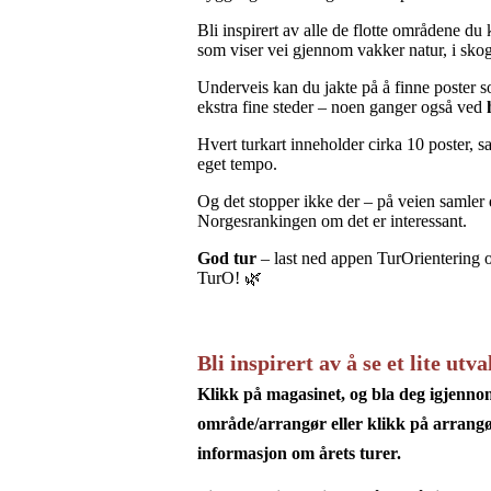
Bli inspirert av alle de flotte områdene du
som viser vei gjennom vakker natur, i skog,
Underveis kan du jakte på å finne poster s
ekstra fine steder – noen ganger også ved
Hvert turkart inneholder cirka 10 poster, s
eget tempo.
Og det stopper ikke der – på veien samler
Norgesrankingen om det er interessant.
God tur
– last ned appen TurOrientering o
TurO! 🌿
Bli inspirert av å se et lite ut
Klikk på magasinet, og bla deg igjenno
område/arrangør eller
klikk på arrang
informasjon om årets turer.