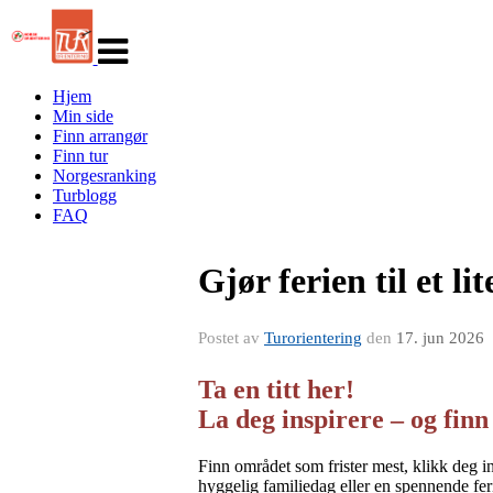
Veksle
navigasjon
Hjem
Min side
Finn arrangør
Finn tur
Norgesranking
Turblogg
FAQ
Gjør ferien til et li
Postet av
Turorientering
den
17. jun 2026
Ta en titt her!
La deg inspirere – og finn
Finn området som frister mest, klikk deg i
hyggelig familiedag eller en spennende feri