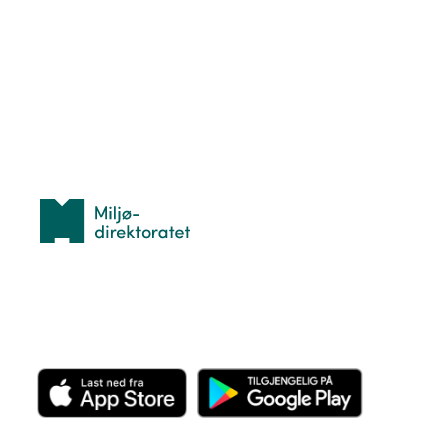
Hva er TurOrientering?
Lær orientering
Idrettsbutikken
Personvern
Med støtte fra
Miljødirektoratet
Last ned appen her