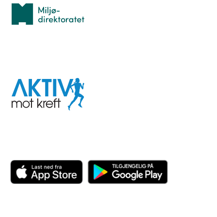
Miljødirektoratet
I samarbeid med
Aktiv
mot
kreft
Last ned appen her