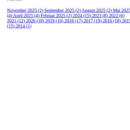
November 2025 (2)
September 2025 (2)
August 2025 (2)
Mai 202
(4)
April 2025 (4)
Februar 2025 (2)
2024 (15)
2023 (8)
2022 (6)
2021 (12)
2020 (18)
2019 (16)
2018 (17)
2017 (19)
2016 (18)
201
(15)
2014 (1)
Turorientering.no er den offisielle portalen for
turorientering på nett fra Norges
Orienteringsforbund.
© 2022 — Norges Orienteringsforbund