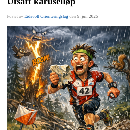
Utsatt karuselløp
Postet av
Eidsvoll Orienteringslag
den
9. jun 2026