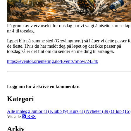
På grunn av værvarselet for onsdag har vi valgt å utsette karuselløp
nr 4 til torsdag.
Løpet blir på samme sted (Grevlingmyra) så håper vi dette passer f
de fleste. Hvis du har meldt deg på løpet og det ikke passer på
torsdag så er det fint om du sender en melding til arrangør.
https://eventor.orientering.no/Events/Show/24340
Logg inn for å skrive en kommentar.
Kategori
Alle innlegg
Junior (1)
Klubb (9)
Kurs (1)
Nyheter (39)
O-løp (16)
Vis alle
RSS
Arkiv