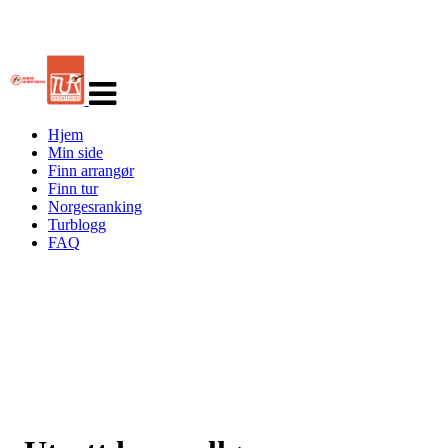
Veksle
navigasjon
Hjem
Min side
Finn arrangør
Finn tur
Norgesranking
Turblogg
FAQ