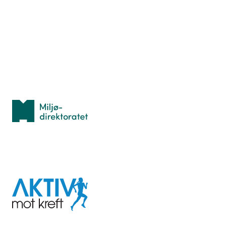
Hva er TurOrientering?
Lær orientering
Idrettsbutikken
Personvern
Med støtte fra
Miljødirektoratet
I samarbeid med
Aktiv
mot
kreft