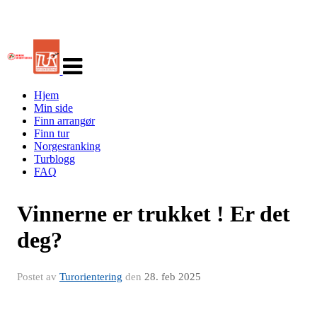
Veksle
navigasjon
Hjem
Min side
Finn arrangør
Finn tur
Norgesranking
Turblogg
FAQ
Vinnerne er trukket ! Er det
deg?
Postet av
Turorientering
den
28. feb 2025