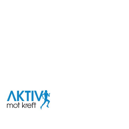
I samarbeid med
Aktiv
mot
kreft