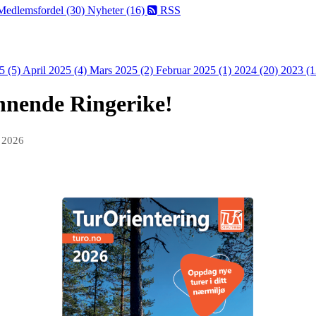
Medlemsfordel (30)
Nyheter (16)
RSS
5 (5)
April 2025 (4)
Mars 2025 (2)
Februar 2025 (1)
2024 (20)
2023 (1
ennende Ringerike!
r 2026