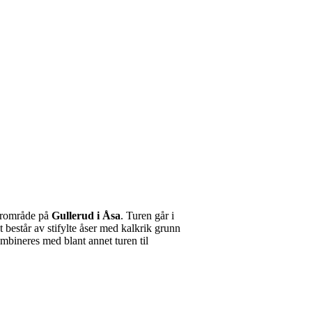
nærområde på
Gullerud i Åsa
. Turen går i
 består av stifylte åser med kalkrik grunn
ombineres med blant annet turen til