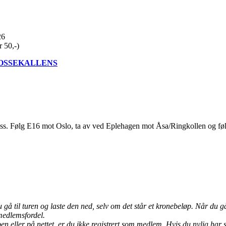
26
r 50,-)
OSSEKALLENS
ss. Følg E16 mot Oslo, ta av ved Eplehagen mot Åsa/Ringkollen og fø
 til turen og laste den ned, selv om det står et kronebeløp. Når du går 
 medlemsfordel.
pen eller på nettet, er du ikke registrert som medlem. Hvis du nylig ha