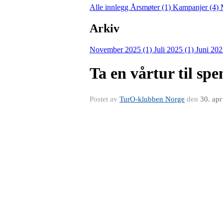
Alle innlegg
Årsmøter (1)
Kampanjer (4)
Arkiv
November 2025 (1)
Juli 2025 (1)
Juni 202
Ta en vårtur til sp
Postet av
TurO-klubben Norge
den
30. ap