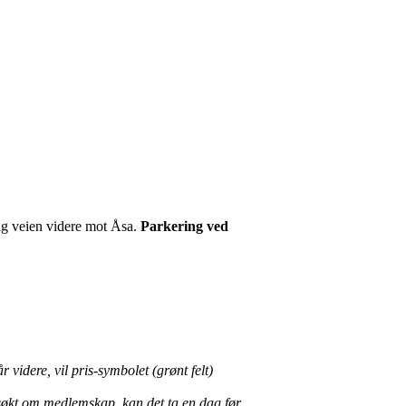
lg veien videre mot Åsa.
Parkering ved
videre, vil pris-symbolet (grønt felt)
r søkt om medlemskap, kan det ta en dag før