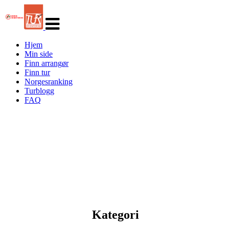
Veksle
navigasjon
Hjem
Min side
Finn arrangør
Finn tur
Norgesranking
Turblogg
FAQ
Kategori