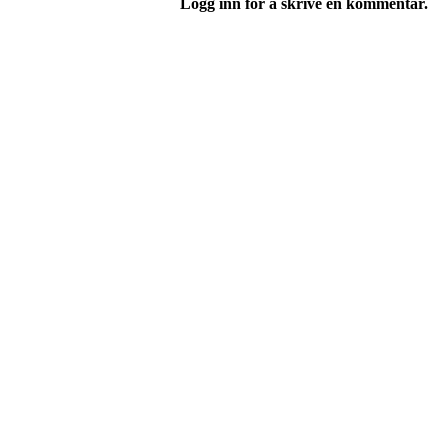
Logg inn for å skrive en kommentar.
Turorientering.no er den offisielle portalen for
© 2022 — Norges Orienteringsforbund
Info
Brukerstøtte
Blogg
Betingelser
Kontakt oss