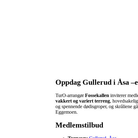
Oppdag Gullerud i Åsa –e
TurO-arrangør
Fossekallen
inviterer med
vakkert og variert terreng
, hovedsakelig
og spennende dødisgroper, og skråliene går
Eggemoen.
Medlemstilbud