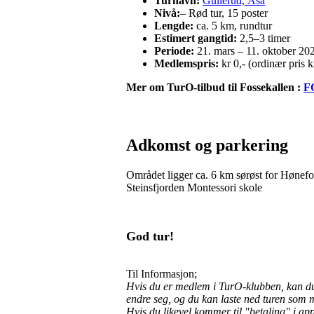
Turnavn:
Gullerud, Åsa
Nivå:
– Rød tur, 15 poster
Lengde:
ca. 5 km, rundtur
Estimert gangtid:
2,5–3 timer
Periode:
21. mars – 11. oktober 20
Medlemspris:
kr 0,- (ordinær pris k
Mer om TurO-tilbud til Fossekallen :
F
Adkomst og parkering
Området ligger ca.
6 km sørøst for Hønefo
Steinsfjorden Montessori skole
God tur!
Til Informasjon;
Hvis du er medlem i TurO-klubben, kan du gå
endre seg, og du kan laste ned turen som
Hvis du likevel kommer til "betaling" i ap