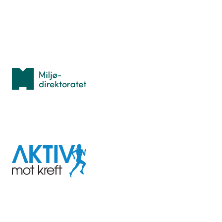
Personvern
Med støtte fra
Miljødirektoratet
I samarbeid med
Aktiv
mot
kreft
Last ned appen her