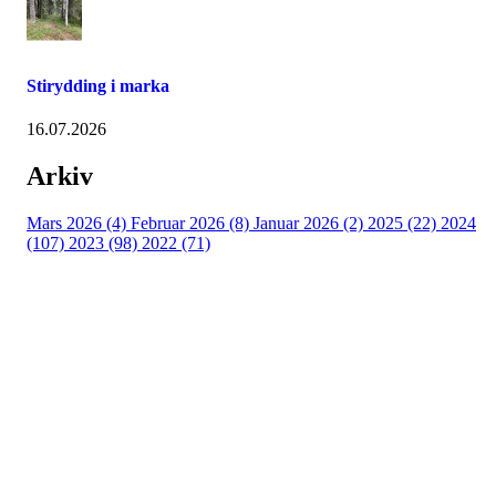
Stirydding i marka
16.07.2026
Arkiv
Mars 2026 (4)
Februar 2026 (8)
Januar 2026 (2)
2025 (22)
2024
(107)
2023 (98)
2022 (71)
Turorientering.no er den offisielle portalen for
turorientering på nett fra Norges
Orienteringsforbund.