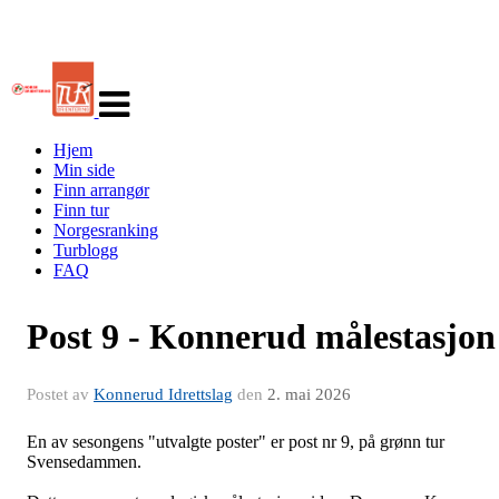
Veksle
navigasjon
Hjem
Min side
Finn arrangør
Finn tur
Norgesranking
Turblogg
FAQ
Post 9 - Konnerud målestasjon
Postet av
Konnerud Idrettslag
den
2. mai 2026
En av sesongens "utvalgte poster" er post nr 9, på grønn tur
Svensedammen.