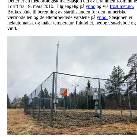
Detter er en meteorologisk målestasjon eid av Drammen Kommune
I drift fra 19. mars 2010. Tilgjengelig på
yr.no
og via
frost.met.no.
Brukes både til beregning av starttilstanden for den numeriske
værmodellen og de etterarbeidede varslene på
yr.no.
Stasjonen er
helautomatisk og måler temperatur, fuktighet, nedbør, snødybde og
vind.