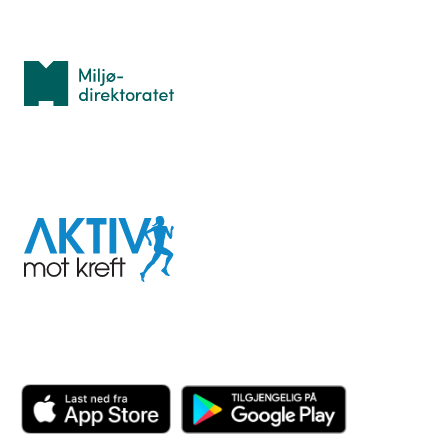
Med støtte fra
Miljødirektoratet
I samarbeid med
Aktiv
mot
kreft
Last ned appen her