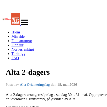
Veksle
navigasjon
Hjem
Min side
Finn arrangør
Finn tur
Norgesranking
Turblogg
FAQ
Alta 2-dagers
Postet av
Alta Orienteringslag
den
18. mai 2026
Alta 2-dagers arrangeres lørdag - søndag 30. - 31. mai. Oppmøtest
er Seterdalen i Transfarelv, på østsiden av Alta.