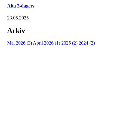
Alta 2-dagers
23.05.2025
Arkiv
Mai 2026 (3)
April 2026 (1)
2025 (2)
2024 (2)
Turorientering.no er den offisielle portalen for
turorientering på nett fra Norges
Orienteringsforbund.