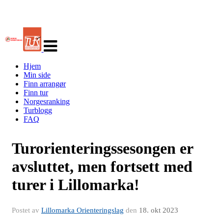
Veksle
navigasjon
Hjem
Min side
Finn arrangør
Finn tur
Norgesranking
Turblogg
FAQ
Turorienteringssesongen er
avsluttet, men fortsett med
turer i Lillomarka!
Postet av
Lillomarka Orienteringslag
den
18. okt 2023