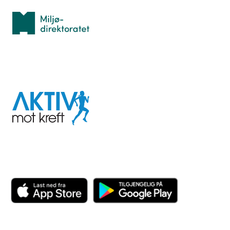
Miljødirektoratet
I samarbeid med
Aktiv
mot
kreft
Last ned appen her