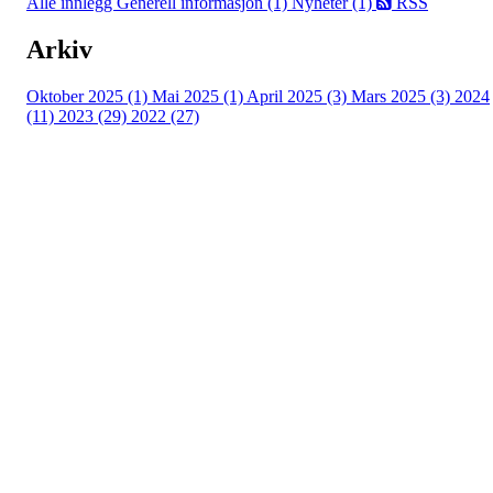
Alle innlegg
Generell informasjon (1)
Nyheter (1)
RSS
Arkiv
Oktober 2025 (1)
Mai 2025 (1)
April 2025 (3)
Mars 2025 (3)
2024
(11)
2023 (29)
2022 (27)
Turorientering.no er den offisielle portalen for
turorientering på nett fra Norges
Orienteringsforbund.
© 2022 — Norges Orienteringsforbund