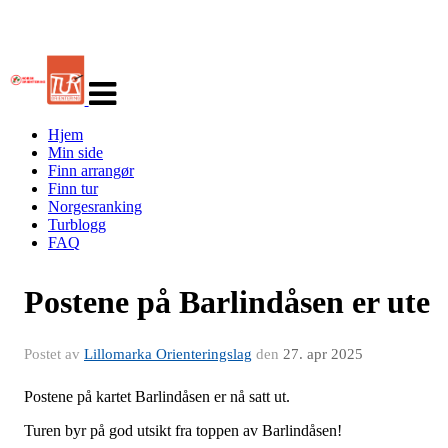
Veksle
navigasjon
Hjem
Min side
Finn arrangør
Finn tur
Norgesranking
Turblogg
FAQ
Postene på Barlindåsen er ute
Postet av
Lillomarka Orienteringslag
den
27. apr 2025
Postene på kartet Barlindåsen er nå satt ut.
Turen byr på god utsikt fra toppen av Barlindåsen!