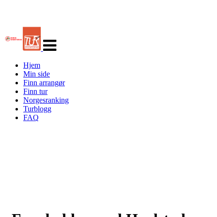
Veksle
navigasjon
Hjem
Min side
Finn arrangør
Finn tur
Norgesranking
Turblogg
FAQ