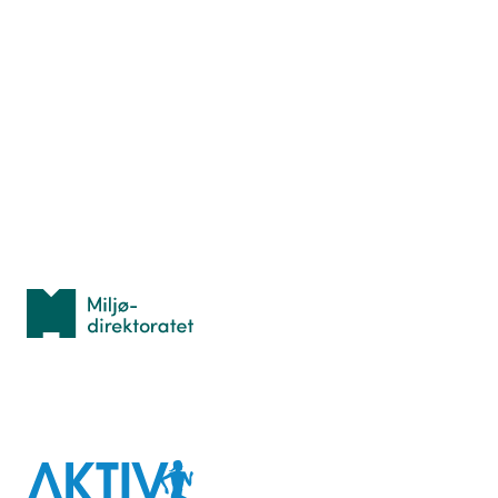
Nyttige ressurser
Hva er TurOrientering?
Lær orientering
Idrettsbutikken
Personvern
Med støtte fra
Miljødirektoratet
I samarbeid med
Aktiv
mot