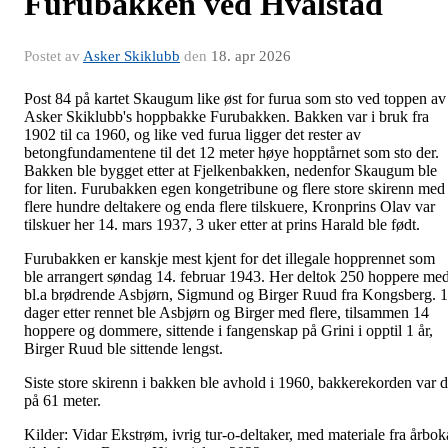
Furubakken ved Hvalstad
Postet av
Asker Skiklubb
den
18. apr 2026
Post 84 på kartet Skaugum like øst for furua som sto ved toppen av
Asker Skiklubb's hoppbakke Furubakken. Bakken var i bruk fra
1902 til ca 1960, og like ved furua ligger det rester av
betongfundamentene til det 12 meter høye hopptårnet som sto der.
Bakken ble bygget etter at Fjelkenbakken, nedenfor Skaugum ble
for liten. Furubakken egen kongetribune og flere store skirenn med
flere hundre deltakere og enda flere tilskuere, Kronprins Olav var
tilskuer her 14. mars 1937, 3 uker etter at prins Harald ble født.
Furubakken er kanskje mest kjent for det illegale hopprennet som
ble arrangert søndag 14. februar 1943. Her deltok 250 hoppere me
bl.a brødrende Asbjørn, Sigmund og Birger Ruud fra Kongsberg. 
dager etter rennet ble Asbjørn og Birger med flere, tilsammen 14
hoppere og dommere, sittende i fangenskap på Grini i opptil 1 år,
Birger Ruud ble sittende lengst.
Siste store skirenn i bakken ble avhold i 1960, bakkerekorden var 
på 61 meter.
Kilder: Vidar Ekstrøm, ivrig tur-o-deltaker, med materiale fra årbok