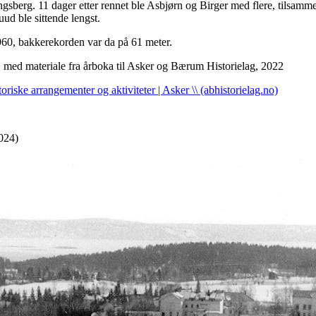
sberg. 11 dager etter rennet ble Asbjørn og Birger med flere, tilsamm
uud ble sittende lengst.
1960, bakkerekorden var da på 61 meter.
r, med materiale fra årboka til Asker og Bærum Historielag, 2022
toriske arrangementer og aktiviteter | Asker \\ (abhistorielag.no)
2024)