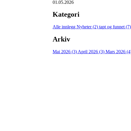
01.05.2026
Kategori
Alle innlegg
Nyheter (2)
tapt og funnet (7
Arkiv
Mai 2026 (3)
April 2026 (3)
Mars 2026 (4
Turorientering.no er den offisielle portalen for