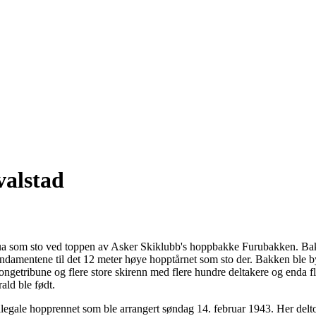
alstad
rua som sto ved toppen av Asker Skiklubb's hoppbakke Furubakken. Bakk
fundamentene til det 12 meter høye hopptårnet som sto der. Bakken ble b
getribune og flere store skirenn med flere hundre deltakere og enda fle
ald ble født.
illegale hopprennet som ble arrangert søndag 14. februar 1943. Her de