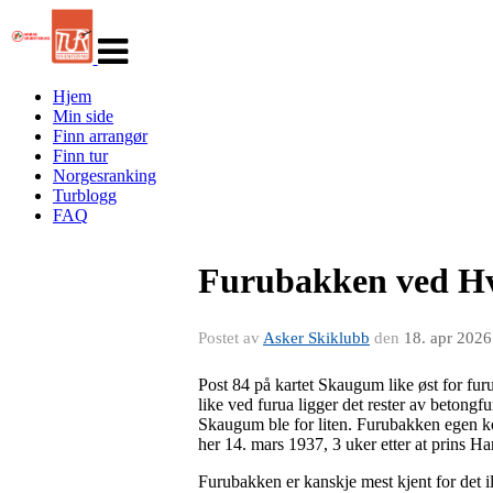
Veksle
navigasjon
Hjem
Min side
Finn arrangør
Finn tur
Norgesranking
Turblogg
FAQ
Furubakken ved Hv
Postet av
Asker Skiklubb
den
18. apr 2026
Post 84 på kartet Skaugum like øst for fu
like ved furua ligger det rester av betong
Skaugum ble for liten. Furubakken egen kon
her 14. mars 1937, 3 uker etter at prins Har
Furubakken er kanskje mest kjent for det 