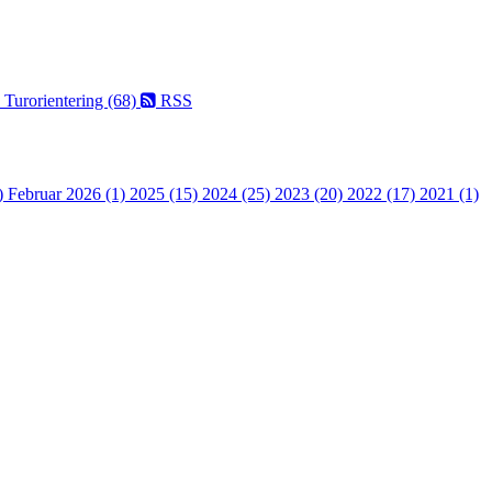
)
Turorientering (68)
RSS
)
Februar 2026 (1)
2025 (15)
2024 (25)
2023 (20)
2022 (17)
2021 (1)
 turorientering på nett fra Norges Orienteringsforb